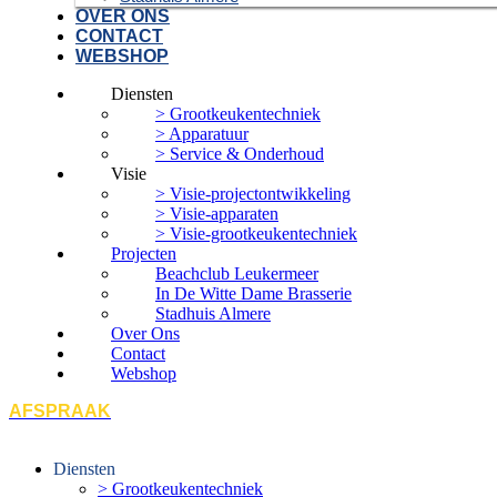
OVER ONS
CONTACT
WEBSHOP
Diensten
> Grootkeukentechniek
> Apparatuur
> Service & Onderhoud
Visie
> Visie-projectontwikkeling
> Visie-apparaten
> Visie-grootkeukentechniek
Projecten
Beachclub Leukermeer
In De Witte Dame Brasserie
Stadhuis Almere
Over Ons
Contact
Webshop
AFSPRAAK
Diensten
> Grootkeukentechniek