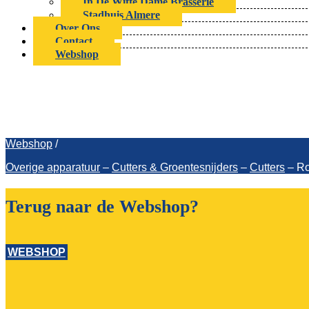
In De Witte Dame Brasserie
Stadhuis Almere
Over Ons
Contact
Webshop
Webshop
/
Overige apparatuur
–
Cutters & Groentesnijders
–
Cutters
–
Ro
Terug naar de Webshop?
WEBSHOP