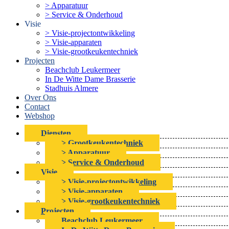
> Apparatuur
> Service & Onderhoud
Visie
> Visie-projectontwikkeling
> Visie-apparaten
> Visie-grootkeukentechniek
Projecten
Beachclub Leukermeer
In De Witte Dame Brasserie
Stadhuis Almere
Over Ons
Contact
Webshop
Diensten
> Grootkeukentechniek
> Apparatuur
> Service & Onderhoud
Visie
> Visie-projectontwikkeling
> Visie-apparaten
> Visie-grootkeukentechniek
Projecten
Beachclub Leukermeer