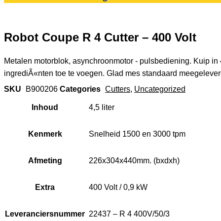
Robot Coupe R 4 Cutter – 400 Volt
Metalen motorblok, asynchroonmotor - pulsbediening. Kuip in 4,
ingrediÃ«nten toe te voegen. Glad mes standaard meegeleverd,
SKU
B900206
Categories
Cutters
,
Uncategorized
Inhoud
4,5 liter
Kenmerk
Snelheid 1500 en 3000 tpm
Afmeting
226x304x440mm. (bxdxh)
Extra
400 Volt / 0,9 kW
Leveranciersnummer
22437 – R 4 400V/50/3