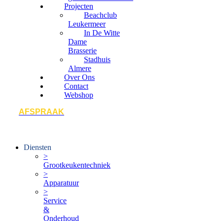
Projecten
Beachclub
Leukermeer
In De Witte
Dame
Brasserie
Stadhuis
Almere
Over Ons
Contact
Webshop
AFSPRAAK
Diensten
>
Grootkeukentechniek
>
Apparatuur
>
Service
&
Onderhoud