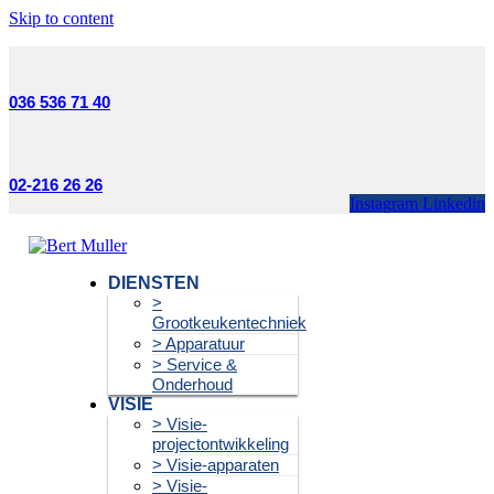
Skip to content
036 536 71 40
02-216 26 26
Instagram
Linkedin
DIENSTEN
>
Grootkeukentechniek
> Apparatuur
> Service &
Onderhoud
VISIE
> Visie-
projectontwikkeling
> Visie-apparaten
> Visie-