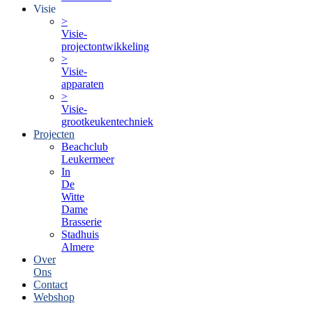
Visie
>
Visie-
projectontwikkeling
>
Visie-
apparaten
>
Visie-
grootkeukentechniek
Projecten
Beachclub
Leukermeer
In
De
Witte
Dame
Brasserie
Stadhuis
Almere
Over
Ons
Contact
Webshop