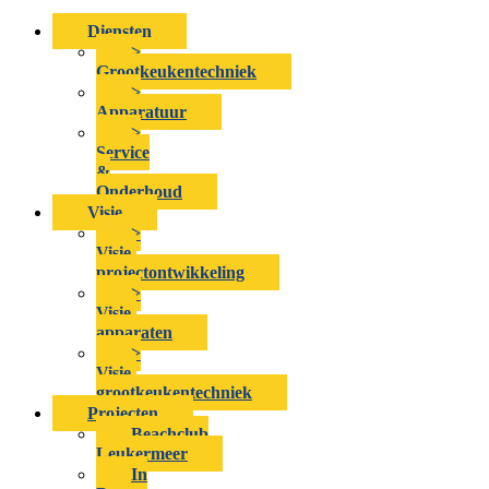
Diensten
>
Grootkeukentechniek
>
Apparatuur
>
Service
&
Onderhoud
Visie
>
Visie-
projectontwikkeling
>
Visie-
apparaten
>
Visie-
grootkeukentechniek
Projecten
Beachclub
Leukermeer
In