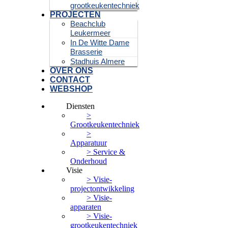
grootkeukentechniek
PROJECTEN
Beachclub
Leukermeer
In De Witte Dame
Brasserie
Stadhuis Almere
OVER ONS
CONTACT
WEBSHOP
Diensten
>
Grootkeukentechniek
>
Apparatuur
> Service &
Onderhoud
Visie
> Visie-
projectontwikkeling
> Visie-
apparaten
> Visie-
grootkeukentechniek