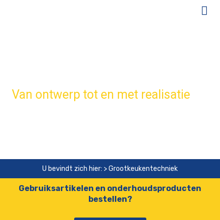
Bert Muller Grootkeukentechniek
Van ontwerp tot en met realisatie
CONTACT OPNEMEN
U bevindt zich hier: > Grootkeukentechniek
Gebruiksartikelen en onderhoudsproducten
bestellen?