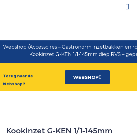
Kookinzet G-KEN 1/1-145mm diep
RVS – geperforeerd
Webshop
/
Accessoires
–
Gastronorm inzetbakken en ro
Kookinzet G-KEN 1/1-145mm diep RVS – gep
Terug naar de
WEBSHOP
Webshop?
Kookinzet G-KEN 1/1-145mm