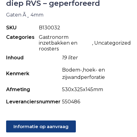
diep RVS – geperforeerd
Gaten Ã¸ 4mm
SKU
B130032
Categories
Gastronorm
inzetbakken en
,
Uncategorized
roosters
Inhoud
19 liter
Bodem-,hoek- en
Kenmerk
zijwandperforatie
Afmeting
530x325x145mm
Leveranciersnummer
550486
Informatie op aanvraag