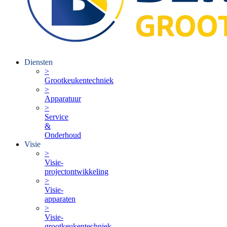
Diensten
>
Grootkeukentechniek
>
Apparatuur
>
Service
&
Onderhoud
Visie
>
Visie-
projectontwikkeling
>
Visie-
apparaten
>
Visie-
grootkeukentechniek