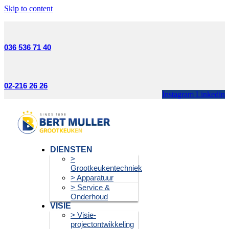
Skip to content
036 536 71 40
02-216 26 26
Instagram
Linkedin
DIENSTEN
>
Grootkeukentechniek
> Apparatuur
> Service &
Onderhoud
VISIE
> Visie-
projectontwikkeling