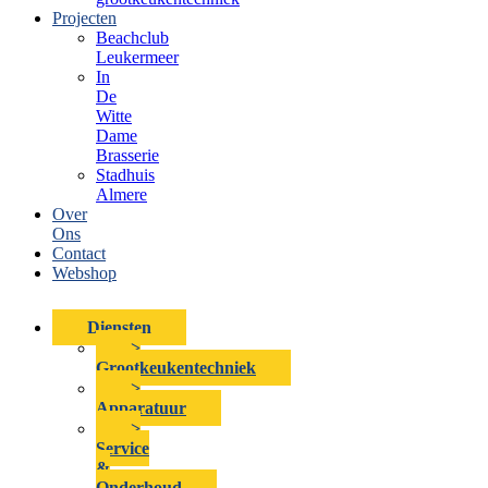
Projecten
Beachclub
Leukermeer
In
De
Witte
Dame
Brasserie
Stadhuis
Almere
Over
Ons
Contact
Webshop
Diensten
>
Grootkeukentechniek
>
Apparatuur
>
Service
&
Onderhoud