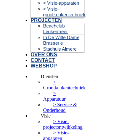
> Visie-apparaten
> Visie-
grootkeukentechniek
PROJECTEN
Beachclub
Leukermeer
In De Witte Dame
Brasserie
Stadhuis Almere
OVER ONS
CONTACT
WEBSHOP
Diensten
>
Grootkeukentechniek
>
Apparatuur
> Service &
Onderhoud
Visie
> Visie-
projectontwikkeling
> Visie-
apparaten