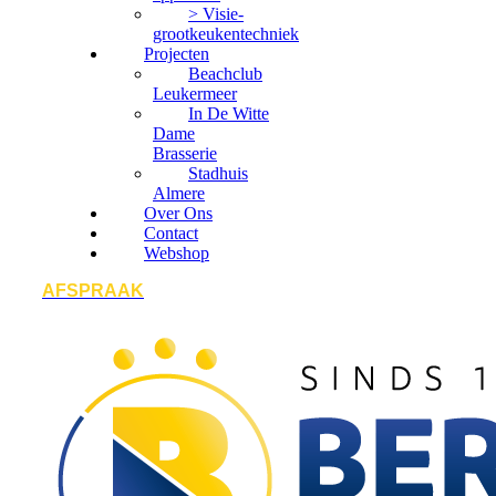
> Visie-
grootkeukentechniek
Projecten
Beachclub
Leukermeer
In De Witte
Dame
Brasserie
Stadhuis
Almere
Over Ons
Contact
Webshop
AFSPRAAK