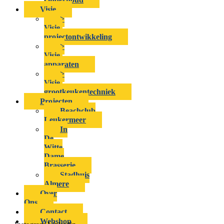
Visie
>
Visie-
projectontwikkeling
>
Visie-
apparaten
>
Visie-
grootkeukentechniek
Projecten
Beachclub
Leukermeer
In
De
Witte
Dame
Brasserie
Stadhuis
Almere
Over
Ons
Contact
Webshop