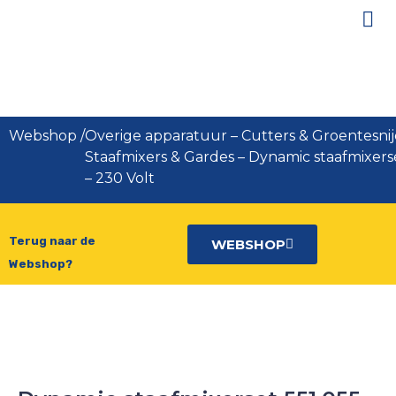
Dynamic staafmixerset 551.055 –
230 Volt
Webshop
/
Overige apparatuur
–
Cutters & Groentesnij
Staafmixers & Gardes
–
Dynamic staafmixerse
– 230 Volt
Terug naar de
WEBSHOP
Webshop?