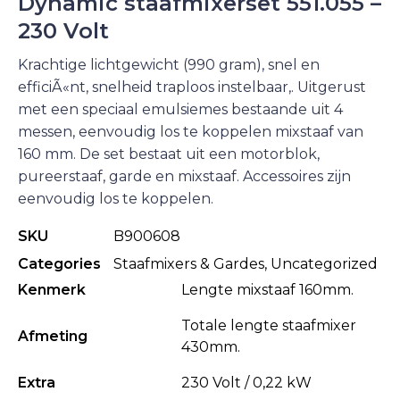
Dynamic staafmixerset 551.055 –
230 Volt
Krachtige lichtgewicht (990 gram), snel en
efficiÃ«nt, snelheid traploos instelbaar,. Uitgerust
met een speciaal emulsiemes bestaande uit 4
messen, eenvoudig los te koppelen mixstaaf van
160 mm. De set bestaat uit een motorblok,
pureerstaaf, garde en mixstaaf. Accessoires zijn
eenvoudig los te koppelen.
SKU
B900608
Categories
Staafmixers & Gardes
,
Uncategorized
Kenmerk
Lengte mixstaaf 160mm.
Totale lengte staafmixer
Afmeting
430mm.
Extra
230 Volt / 0,22 kW