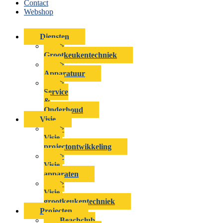
Contact
Webshop
Diensten
>
Grootkeukentechniek
>
Apparatuur
>
Service
&
Onderhoud
Visie
>
Visie-
projectontwikkeling
>
Visie-
apparaten
>
Visie-
grootkeukentechniek
Projecten
Beachclub