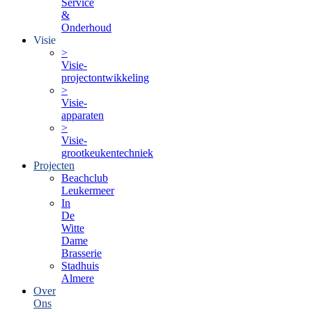
Service
&
Onderhoud
Visie
>
Visie-
projectontwikkeling
>
Visie-
apparaten
>
Visie-
grootkeukentechniek
Projecten
Beachclub
Leukermeer
In
De
Witte
Dame
Brasserie
Stadhuis
Almere
Over
Ons