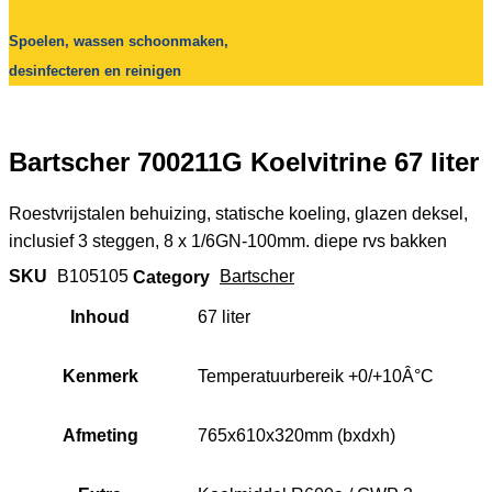
Spoelen, wassen schoonmaken,
desinfecteren en reinigen
Bartscher 700211G Koelvitrine 67 liter
Roestvrijstalen behuizing, statische koeling, glazen deksel,
inclusief 3 steggen, 8 x 1/6GN-100mm. diepe rvs bakken
SKU
B105105
Category
Bartscher
Inhoud
67 liter
Kenmerk
Temperatuurbereik +0/+10Â°C
Afmeting
765x610x320mm (bxdxh)