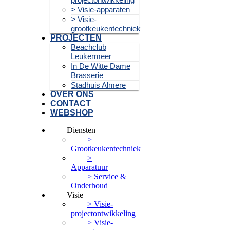
> Visie-apparaten
> Visie-
grootkeukentechniek
PROJECTEN
Beachclub
Leukermeer
In De Witte Dame
Brasserie
Stadhuis Almere
OVER ONS
CONTACT
WEBSHOP
Diensten
>
Grootkeukentechniek
>
Apparatuur
> Service &
Onderhoud
Visie
> Visie-
projectontwikkeling
> Visie-