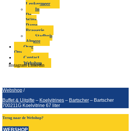
Leukermeer
In
De
Witte
Dame
Brasserie
Stadhuis
Almere
Over
Ons
Contact
Webshop
Instagram
Linkedin
Bartscher 700211G Koelvitrine 67 liter
Webshop
/
Buffet & Uitgifte
–
Koelvitrines
–
Bartscher
–
Bartscher
700211G Koelvitrine 67 liter
Terug naar de Webshop?
WEBSHOP