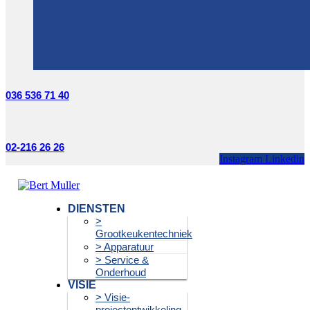
036 536 71 40
02-216 26 26
Instagram
Linkedin
DIENSTEN
>
Grootkeukentechniek
> Apparatuur
> Service &
Onderhoud
VISIE
> Visie-
projectontwikkeling