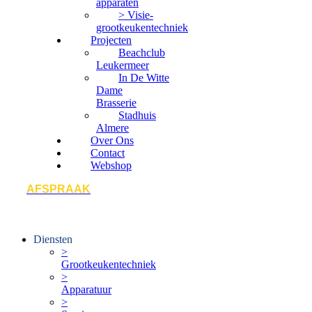
apparaten
> Visie-
grootkeukentechniek
Projecten
Beachclub
Leukermeer
In De Witte
Dame
Brasserie
Stadhuis
Almere
Over Ons
Contact
Webshop
AFSPRAAK
Diensten
>
Grootkeukentechniek
>
Apparatuur
>