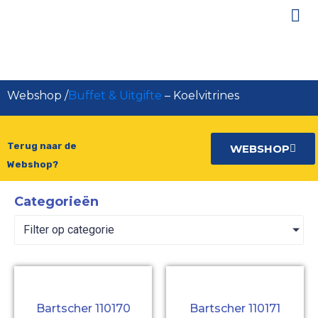
Koelvitrines
Webshop
/
Buffet & Uitgifte
–
Koelvitrines
Terug naar de
WEBSHOP
Webshop?
Categorieën
Filter op categorie
Bartscher 110170
Bartscher 110171