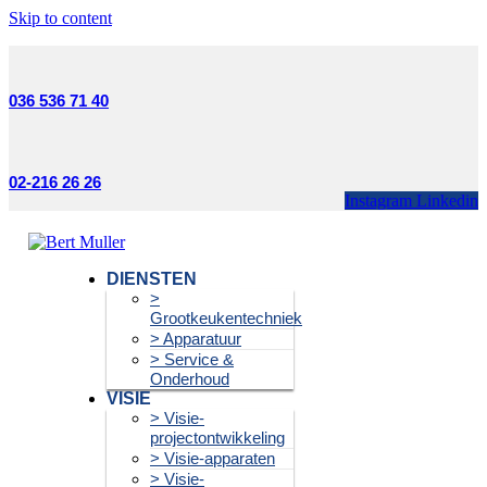
Skip to content
036 536 71 40
02-216 26 26
Instagram
Linkedin
DIENSTEN
>
Grootkeukentechniek
> Apparatuur
> Service &
Onderhoud
VISIE
> Visie-
projectontwikkeling
> Visie-apparaten
> Visie-