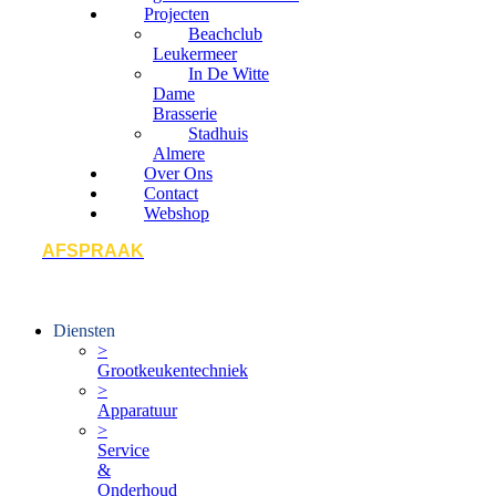
Projecten
Beachclub
Leukermeer
In De Witte
Dame
Brasserie
Stadhuis
Almere
Over Ons
Contact
Webshop
AFSPRAAK
Diensten
>
Grootkeukentechniek
>
Apparatuur
>
Service
&
Onderhoud