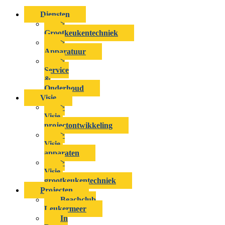
Diensten
>
Grootkeukentechniek
>
Apparatuur
>
Service
&
Onderhoud
Visie
>
Visie-
projectontwikkeling
>
Visie-
apparaten
>
Visie-
grootkeukentechniek
Projecten
Beachclub
Leukermeer
In