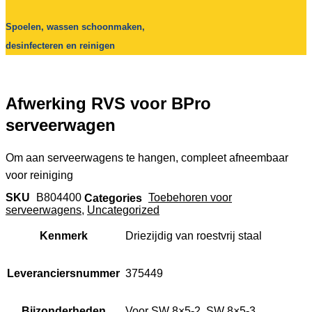
Spoelen, wassen schoonmaken,
desinfecteren en reinigen
Afwerking RVS voor BPro
serveerwagen
Om aan serveerwagens te hangen, compleet afneembaar
voor reiniging
SKU
B804400
Categories
Toebehoren voor
serveerwagens
,
Uncategorized
Kenmerk
Driezijdig van roestvrij staal
Leveranciersnummer
375449
Bijzonderheden
Voor SW 8×5-2, SW 8×5-3