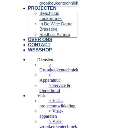
grootkeukentechniek
PROJECTEN
Beachclub
Leukermeer
In De Witte Dame
Brasserie
Stadhuis Almere
OVER ONS
CONTACT
WEBSHOP
Diensten
>
Grootkeukentechniek
>
Apparatuur
> Service &
Onderhoud
Visie
> Visie-
projectontwikkeling
> Visie-
apparaten
> Visie-
grootkeukentechniek