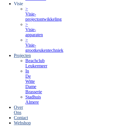
Visie
>
Visie-
projectontwikkeling
>
Visie-
apparaten
>
Visie-
grootkeukentechniek
Projecten
Beachclub
Leukermeer
In
De
Witte
Dame
Brasserie
Stadhuis
Almere
Over
Ons
Contact
Webshop