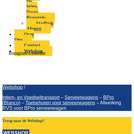
De
Witte
Dame
Brasserie
Stadhuis
Almere
Over
Ons
Contact
Webshop
Instagram
Linkedin
Afwerking RVS voor BPro
serveerwagen
Webshop
/
Intern- en Voedseltransport
–
Serveerwagens
–
BPro
(Blanco)
–
Toebehoren voor serveerwagens
–
Afwerking
RVS voor BPro serveerwagen
Terug naar de Webshop?
WEBSHOP