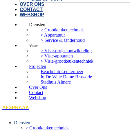
OVER ONS
CONTACT
WEBSHOP
Diensten
> Grootkeukentechniek
> Apparatuur
> Service & Onderhoud
Visie
> Visie-projectontwikkeling
> Visie-apparaten
> Visie-grootkeukentechniek
Projecten
Beachclub Leukermeer
In De Witte Dame Brasserie
Stadhuis Almere
Over Ons
Contact
Webshop
AFSPRAAK
Diensten
> Grootkeukentechniek