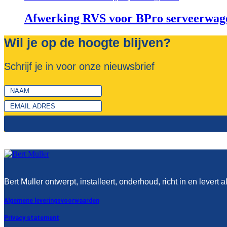
Afwerking RVS voor BPro serveerwag
Wil je op de hoogte blijven?
Schrijf je in voor onze nieuwsbrief
Bert Muller ontwerpt, installeert, onderhoud, richt in en levert a
Algemene leveringsvoorwaarden
Privacy statement