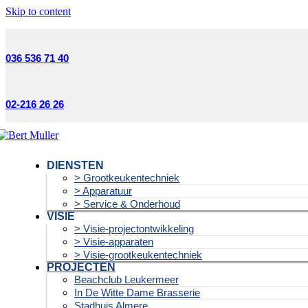
Skip to content
036 536 71 40
02-216 26 26
DIENSTEN
> Grootkeukentechniek
> Apparatuur
> Service & Onderhoud
VISIE
> Visie-projectontwikkeling
> Visie-apparaten
> Visie-grootkeukentechniek
PROJECTEN
Beachclub Leukermeer
In De Witte Dame Brasserie
Stadhuis Almere