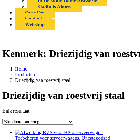
In De Witte Dame Brasserie
Stadhuis Almere
Over Ons
Contact
Webshop
Kenmerk:
Driezijdig van roestvr
Home
Producten
Driezijdig van roestvrij staal
Driezijdig van roestvrij staal
Enig resultaat
Toebehoren voor serveerwagens, Uncategorized