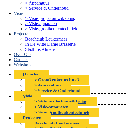
> Apparatuur
> Service & Onderhoud
Visie
> Visie-projectontwikkeling
> Visie-apparaten
> Visie-grootkeukentechniek
Projecten
Beachclub Leukermeer
In De Witte Dame Brasserie
Stadhuis Almere
Over Ons
Contact
Webshop
Diensten
> Grootkeukentechniek
> Apparatuur
> Service & Onderhoud
Visie
> Visie-projectontwikkeling
> Visie-apparaten
> Visie-grootkeukentechniek
Projecten
Beachclub Leukermeer