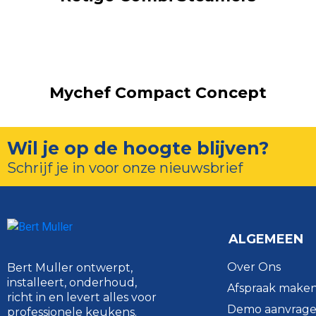
Mychef Compact Concept
Wil je op de hoogte blijven?
Schrijf je in voor onze nieuwsbrief
ALGEMEEN
Over Ons
Bert Muller ontwerpt,
installeert, onderhoud,
Afspraak make
richt in en levert alles voor
Demo aanvrag
professionele keukens.