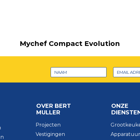
Mychef Compact Evolution
OVER BERT
ONZE
MULLER
DIENSTE
Projecten
Grootkeuk
n
Vestigingen
Apparatuu
en