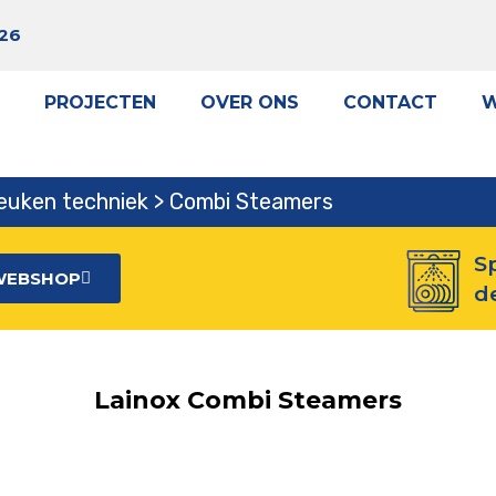
 26
PROJECTEN
OVER ONS
CONTACT
W
keuken techniek > Combi Steamers
S
WEBSHOP
d
Lainox Combi Steamers