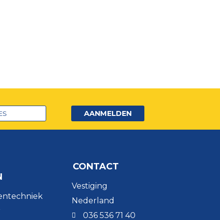
AANMELDEN
CONTACT
N
Vestiging
entechniek
Nederland
r
036 536 71 40