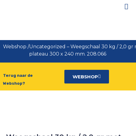
Weegschaal 30 kg / 2,0 gr met
plateau 300 x 240 mm. 208.066
Webshop
/
Uncategorized
–
Weegschaal 30 kg / 2,0 gr
plateau 300 x 240 mm. 208.066
Terug naar de
WEBSHOP
Webshop?