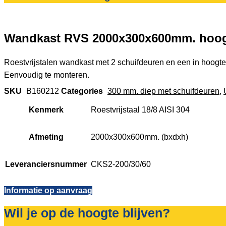
Wandkast RVS 2000x300x600mm. hoog
Roestvrijstalen wandkast met 2 schuifdeuren en een in hoogt
Eenvoudig te monteren.
SKU
B160212
Categories
300 mm. diep met schuifdeuren
,
Kenmerk
Roestvrijstaal 18/8 AISI 304
Afmeting
2000x300x600mm. (bxdxh)
Leveranciersnummer
CKS2-200/30/60
Informatie op aanvraag
Wil je op de hoogte blijven?