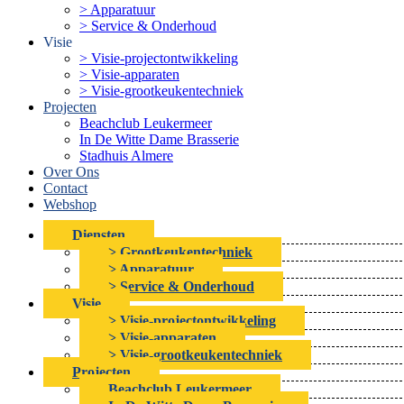
> Apparatuur
> Service & Onderhoud
Visie
> Visie-projectontwikkeling
> Visie-apparaten
> Visie-grootkeukentechniek
Projecten
Beachclub Leukermeer
In De Witte Dame Brasserie
Stadhuis Almere
Over Ons
Contact
Webshop
Diensten
> Grootkeukentechniek
> Apparatuur
> Service & Onderhoud
Visie
> Visie-projectontwikkeling
> Visie-apparaten
> Visie-grootkeukentechniek
Projecten
Beachclub Leukermeer