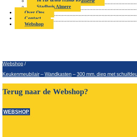
In De Witte Dame Brasserie
Stadhuis Almere
Over Ons
Contact
Webshop
Wandkas
Webshop
/
Keukenmeubilair
–
Wandkasten
–
300 mm. diep met schuifde
Terug naar de Webshop?
WEBSHOP