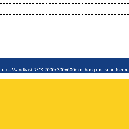
t RVS 2000x300x600mm. hoog met schu
uren
–
Wandkast RVS 2000x300x600mm. hoog met schuifdeure