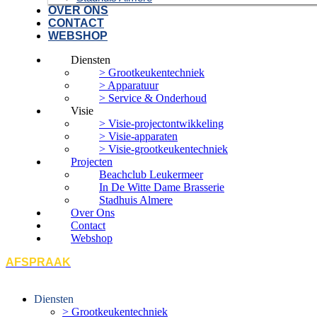
OVER ONS
CONTACT
WEBSHOP
Diensten
> Grootkeukentechniek
> Apparatuur
> Service & Onderhoud
Visie
> Visie-projectontwikkeling
> Visie-apparaten
> Visie-grootkeukentechniek
Projecten
Beachclub Leukermeer
In De Witte Dame Brasserie
Stadhuis Almere
Over Ons
Contact
Webshop
AFSPRAAK
Diensten
> Grootkeukentechniek