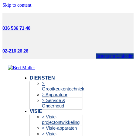
Skip to content
036 536 71 40
02-216 26 26
Instagram
Linkedin
DIENSTEN
>
Grootkeukentechniek
> Apparatuur
> Service &
Onderhoud
VISIE
> Visie-
projectontwikkeling
> Visie-apparaten
> Visie-