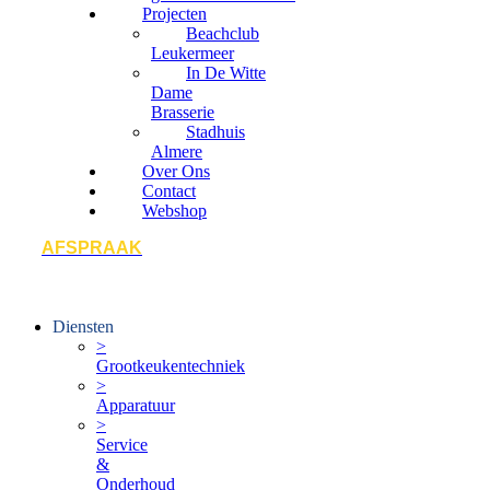
Projecten
Beachclub
Leukermeer
In De Witte
Dame
Brasserie
Stadhuis
Almere
Over Ons
Contact
Webshop
AFSPRAAK
Diensten
>
Grootkeukentechniek
>
Apparatuur
>
Service
&
Onderhoud