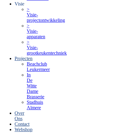
Visie
>
Visie-
projectontwikkeling
>
Visie-
apparaten
>
Visie-
grootkeukentechniek
Projecten
Beachclub
Leukermeer
In
De
Witte
Dame
Brasserie
Stadhuis
Almere
Over
Ons
Contact
Webshop