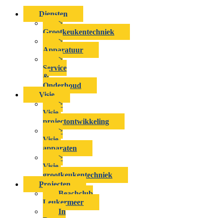
Diensten
>
Grootkeukentechniek
>
Apparatuur
>
Service
&
Onderhoud
Visie
>
Visie-
projectontwikkeling
>
Visie-
apparaten
>
Visie-
grootkeukentechniek
Projecten
Beachclub
Leukermeer
In