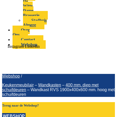
De
Witte
Dame
Brasserie
Stadhuis
Almere
Over
Ons
Contact
Webshop
Instagram
Linkedin
Wandkast RVS 1900x400x600 mm.
hoog met schuifdeuren
Webshop
/
Keukenmeubilair
–
Wandkasten
–
400 mm. diep met
schuifdeuren
–
Wandkast RVS 1900x400x600 mm. hoog met
schuifdeuren
Terug naar de Webshop?
WEBSHOP