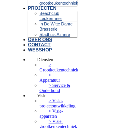
grootkeukentechniek
PROJECTEN
Beachclub
Leukermeer
In De Witte Dame
Brasserie
Stadhuis Almere
OVER ONS
CONTACT
WEBSHOP
Diensten
>
Grootkeukentechniek
>
Apparatuur
> Service &
Onderhoud
Visie
> Visie-
projectontwikkeling
> Visie-
apparaten
> Visie-
grootkeukentechniek