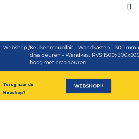
Wandkast RVS 1500x300x600
mm. hoog met draaideuren
Webshop
/
Keukenmeubilair
–
Wandkasten
–
300 mm. 
draaideuren
–
Wandkast RVS 1500x300x60
hoog met draaideuren
Terug naar de
WEBSHOP
Webshop?