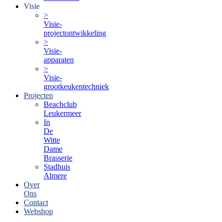
Visie
>
Visie-
projectontwikkeling
>
Visie-
apparaten
>
Visie-
grootkeukentechniek
Projecten
Beachclub
Leukermeer
In
De
Witte
Dame
Brasserie
Stadhuis
Almere
Over
Ons
Contact
Webshop