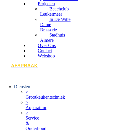
Projecten
Beachclub
Leukermeer
In De Witte
Dame
Brasserie
Stadhuis
Almere
Over Ons
Contact
Webshop
AFSPRAAK
Diensten
>
Grootkeukentechniek
>
Apparatuur
>
Service
&
Onderhoud