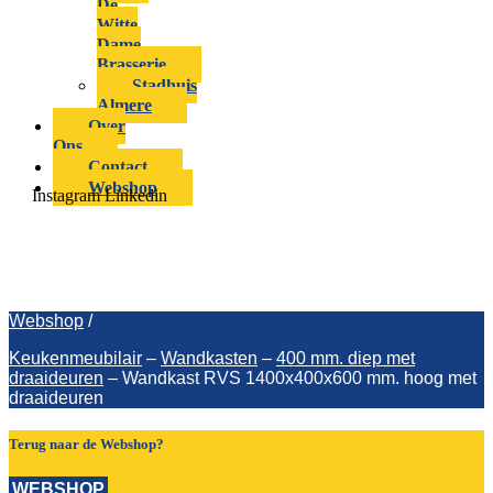
De
Witte
Dame
Brasserie
Stadhuis
Almere
Over
Ons
Contact
Webshop
Instagram
Linkedin
Wandkast RVS 1400x400x600 mm.
hoog met draaideuren
Webshop
/
Keukenmeubilair
–
Wandkasten
–
400 mm. diep met
draaideuren
–
Wandkast RVS 1400x400x600 mm. hoog met
draaideuren
Terug naar de Webshop?
WEBSHOP