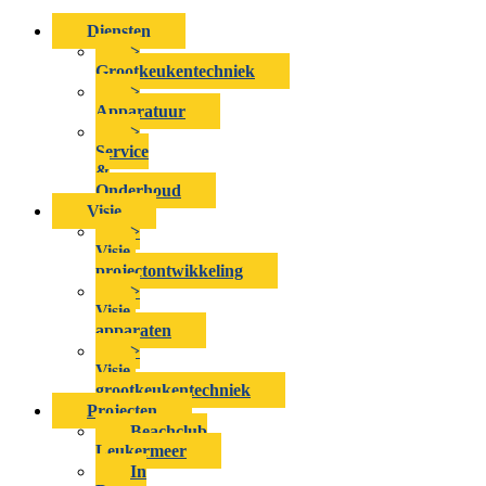
Diensten
>
Grootkeukentechniek
>
Apparatuur
>
Service
&
Onderhoud
Visie
>
Visie-
projectontwikkeling
>
Visie-
apparaten
>
Visie-
grootkeukentechniek
Projecten
Beachclub
Leukermeer
In