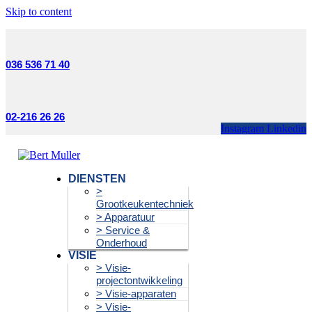
Skip to content
036 536 71 40
02-216 26 26
Instagram
Linkedin
DIENSTEN
>
Grootkeukentechniek
> Apparatuur
> Service &
Onderhoud
VISIE
> Visie-
projectontwikkeling
> Visie-apparaten
> Visie-