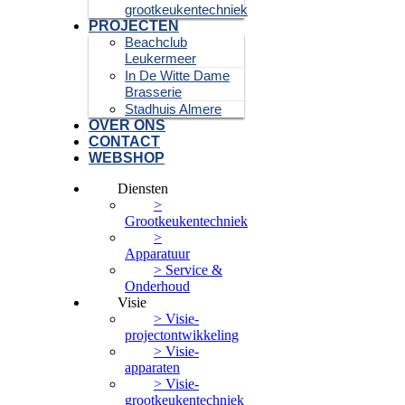
grootkeukentechniek
PROJECTEN
Beachclub
Leukermeer
In De Witte Dame
Brasserie
Stadhuis Almere
OVER ONS
CONTACT
WEBSHOP
Diensten
>
Grootkeukentechniek
>
Apparatuur
> Service &
Onderhoud
Visie
> Visie-
projectontwikkeling
> Visie-
apparaten
> Visie-
grootkeukentechniek