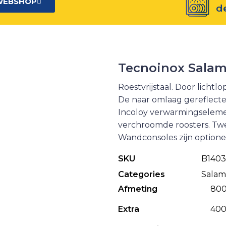
WEBSHOP
d
Tecnoinox Salam
Roestvrijstaal. Door lichtl
De naar omlaag gereflectee
Incoloy verwarmingselemen
verchroomde roosters. Twe
Wandconsoles zijn optione
SKU
B140
Categories
Salam
Afmeting
800
Extra
400