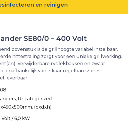
esinfecteren en reinigen
ander SE80/0 – 400 Volt
opend bovenstuk is de grillhoogte variabel instelbaar.
rde hittestraling zorgt voor een unieke grillwerking.
t(en). Verwijderbare rvs lekbakken en zwaar
e onafhankelijk van elkaar regelbare zones.
el leverbaar.
308
anders
,
Uncategorized
x450x500mm. (bxdxh)
 Volt / 6,0 kW