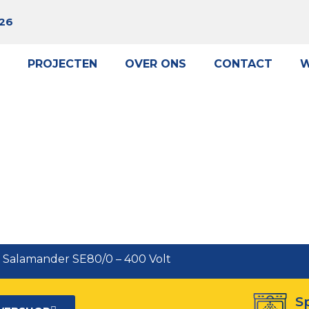
 26
PROJECTEN
OVER ONS
CONTACT
W
cnoinox Salamander SE80/0 – 400 V
 Salamander SE80/0 – 400 Volt
S