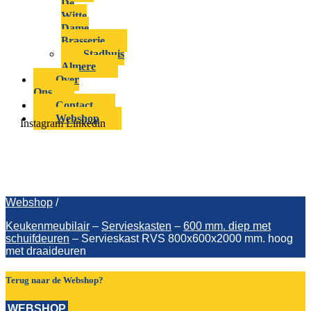
De
Witte
Dame
Brasserie
Stadhuis
Almere
Over
Ons
Contact
Webshop
Instagram
Linkedin
Servieskast RVS 800x600x2000 mm.
hoog met draaideuren
Webshop
/
Keukenmeubilair
–
Servieskasten
–
600 mm. diep met
schuifdeuren
–
Servieskast RVS 800x600x2000 mm. hoog
met draaideuren
Terug naar de Webshop?
WEBSHOP