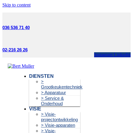
Skip to content
036 536 71 40
02-216 26 26
Instagram
Linkedin
DIENSTEN
>
Grootkeukentechniek
> Apparatuur
> Service &
Onderhoud
VISIE
> Visie-
projectontwikkeling
> Visie-apparaten
> Visie-