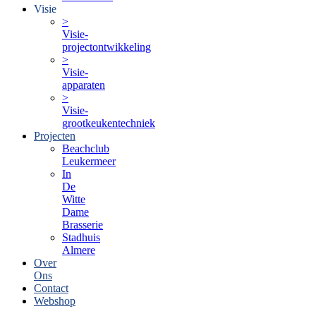
Visie
>
Visie-
projectontwikkeling
>
Visie-
apparaten
>
Visie-
grootkeukentechniek
Projecten
Beachclub
Leukermeer
In
De
Witte
Dame
Brasserie
Stadhuis
Almere
Over
Ons
Contact
Webshop