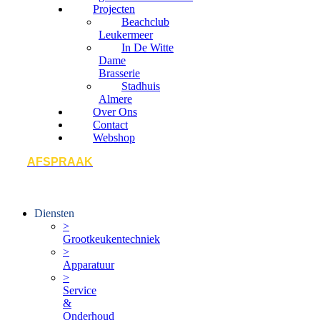
Projecten
Beachclub
Leukermeer
In De Witte
Dame
Brasserie
Stadhuis
Almere
Over Ons
Contact
Webshop
AFSPRAAK
Diensten
>
Grootkeukentechniek
>
Apparatuur
>
Service
&
Onderhoud