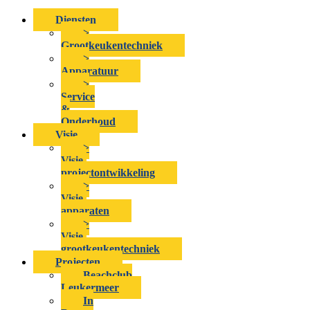
Diensten
>
Grootkeukentechniek
>
Apparatuur
>
Service
&
Onderhoud
Visie
>
Visie-
projectontwikkeling
>
Visie-
apparaten
>
Visie-
grootkeukentechniek
Projecten
Beachclub
Leukermeer
In