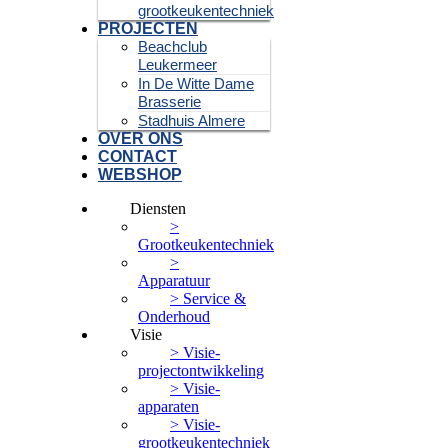
grootkeukentechniek
PROJECTEN
Beachclub
Leukermeer
In De Witte Dame
Brasserie
Stadhuis Almere
OVER ONS
CONTACT
WEBSHOP
Diensten
>
Grootkeukentechniek
>
Apparatuur
> Service &
Onderhoud
Visie
> Visie-
projectontwikkeling
> Visie-
apparaten
> Visie-
grootkeukentechniek