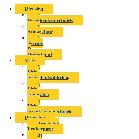
Diensten
>
Grootkeukentechniek
>
Apparatuur
>
Service
&
Onderhoud
Visie
>
Visie-
projectontwikkeling
>
Visie-
apparaten
>
Visie-
grootkeukentechniek
Projecten
Beachclub
Leukermeer
In