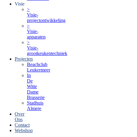
Visie
>
Visie-
projectontwikkeling
>
Visie-
apparaten
>
Visie-
grootkeukentechniek
Projecten
Beachclub
Leukermeer
In
De
Witte
Dame
Brasserie
Stadhuis
Almere
Over
Ons
Contact
Webshop