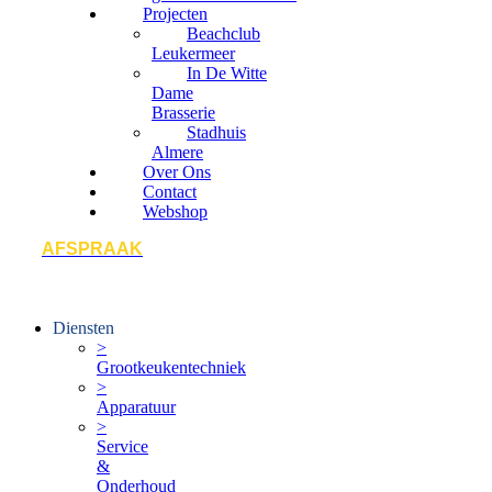
Projecten
Beachclub
Leukermeer
In De Witte
Dame
Brasserie
Stadhuis
Almere
Over Ons
Contact
Webshop
AFSPRAAK
Diensten
>
Grootkeukentechniek
>
Apparatuur
>
Service
&
Onderhoud