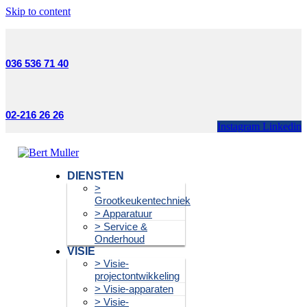
Skip to content
036 536 71 40
02-216 26 26
Instagram
Linkedin
DIENSTEN
>
Grootkeukentechniek
> Apparatuur
> Service &
Onderhoud
VISIE
> Visie-
projectontwikkeling
> Visie-apparaten
> Visie-