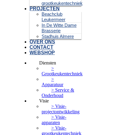
grootkeukentechniek
PROJECTEN
Beachclub
Leukermeer
In De Witte Dame
Brasserie
Stadhuis Almere
OVER ONS
CONTACT
WEBSHOP
Diensten
>
Grootkeukentechniek
>
Apparatuur
> Service &
Onderhoud
Visie
> Visie-
projectontwikkeling
> Visie-
apparaten
> Visie-
grootkeukentechniek