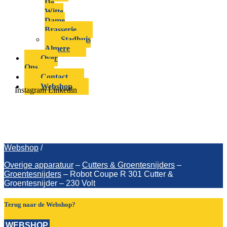
De
Witte
Dame
Brasserie
Stadhuis
Almere
Over
Ons
Contact
Webshop
Instagram
Linkedin
Robot Coupe R 301 Cutter &
Groentesnijder – 230 Volt
Webshop
/
Overige apparatuur
–
Cutters & Groentesnijders
–
Groentesnijders
–
Robot Coupe R 301 Cutter &
Groentesnijder – 230 Volt
Terug naar de Webshop?
WEBSHOP