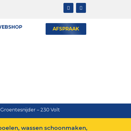
EBSHOP
AFSPRAAK
 – 230 Volt
Groentesnijder – 230 Volt
poelen, wassen schoonmaken,