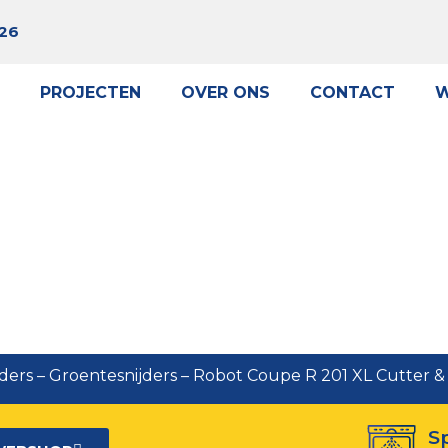
 26
PROJECTEN
OVER ONS
CONTACT
W
e R 201 XL Cutter & Groentesnijder
ders
–
Groentesnijders
–
Robot Coupe R 201 XL Cutter & 
S