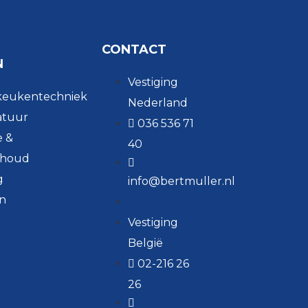
CONTACT
N
Vestiging
keukentechniek
Nederland
atuur
036 536 71
e &
40
houd
g
info@bertmuller.nl
n
Vestiging
België
02-216 26
26