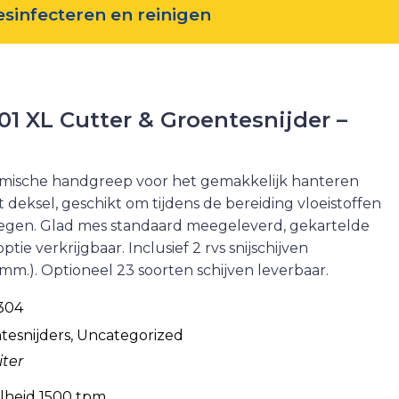
esinfecteren en reinigen
1 XL Cutter & Groentesnijder –
mische handgreep voor het gemakkelijk hanteren
 deksel, geschikt om tijdens de bereiding vloeistoffen
oegen. Glad mes standaard meegeleverd, gekartelde
tie verkrijgbaar. Inclusief 2 rvs snijschijven
2 mm.). Optioneel 23 soorten schijven leverbaar.
304
tesnijders
,
Uncategorized
liter
lheid 1500 tpm