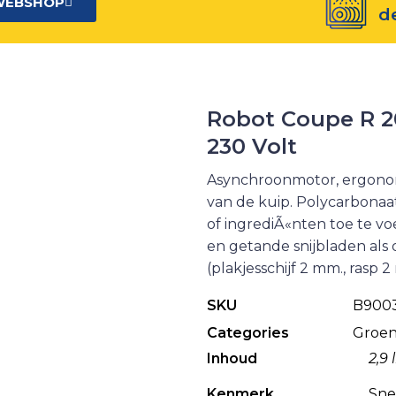
WEBSHOP
d
Robot Coupe R 20
230 Volt
Asynchroonmotor, ergono
van de kuip. Polycarbonaat
of ingrediÃ«nten toe te v
en getande snijbladen als op
(plakjesschijf 2 mm., rasp 
SKU
B900
Categories
Groen
Inhoud
2,9 
Kenmerk
Sne