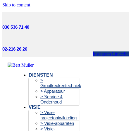
Skip to content
036 536 71 40
02-216 26 26
Instagram
Linkedin
DIENSTEN
>
Grootkeukentechniek
> Apparatuur
> Service &
Onderhoud
VISIE
> Visie-
projectontwikkeling
> Visie-apparaten
> Visie-