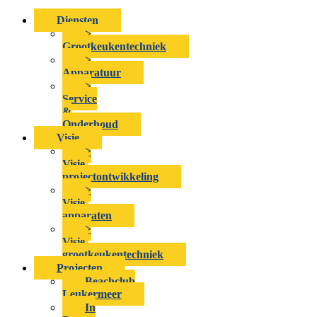
Diensten
>
Grootkeukentechniek
>
Apparatuur
>
Service
&
Onderhoud
Visie
>
Visie-
projectontwikkeling
>
Visie-
apparaten
>
Visie-
grootkeukentechniek
Projecten
Beachclub
Leukermeer
In