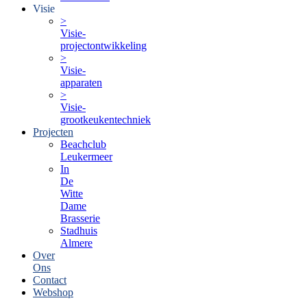
Visie
>
Visie-
projectontwikkeling
>
Visie-
apparaten
>
Visie-
grootkeukentechniek
Projecten
Beachclub
Leukermeer
In
De
Witte
Dame
Brasserie
Stadhuis
Almere
Over
Ons
Contact
Webshop