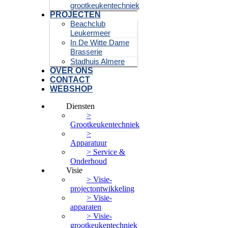
grootkeukentechniek
PROJECTEN
Beachclub
Leukermeer
In De Witte Dame
Brasserie
Stadhuis Almere
OVER ONS
CONTACT
WEBSHOP
Diensten
>
Grootkeukentechniek
>
Apparatuur
> Service &
Onderhoud
Visie
> Visie-
projectontwikkeling
> Visie-
apparaten
> Visie-
grootkeukentechniek