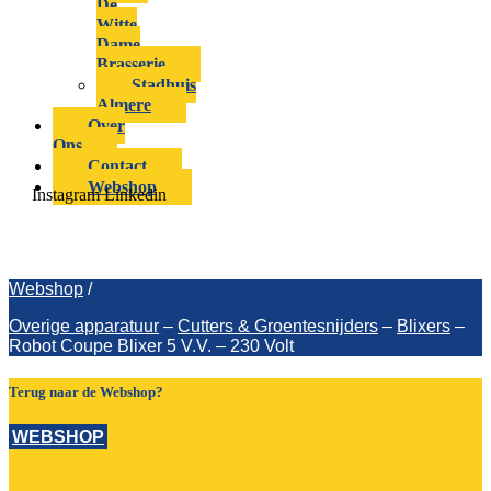
De
Witte
Dame
Brasserie
Stadhuis
Almere
Over
Ons
Contact
Webshop
Instagram
Linkedin
Robot Coupe Blixer 5 V.V. – 230 Volt
Webshop
/
Overige apparatuur
–
Cutters & Groentesnijders
–
Blixers
–
Robot Coupe Blixer 5 V.V. – 230 Volt
Terug naar de Webshop?
WEBSHOP