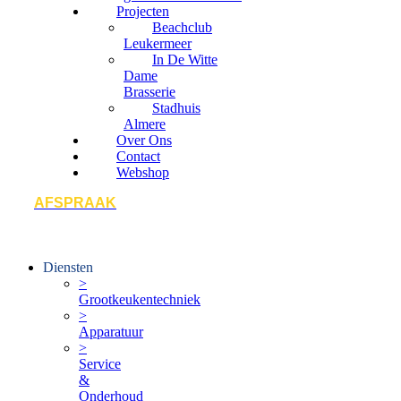
Projecten
Beachclub
Leukermeer
In De Witte
Dame
Brasserie
Stadhuis
Almere
Over Ons
Contact
Webshop
AFSPRAAK
Diensten
>
Grootkeukentechniek
>
Apparatuur
>
Service
&
Onderhoud