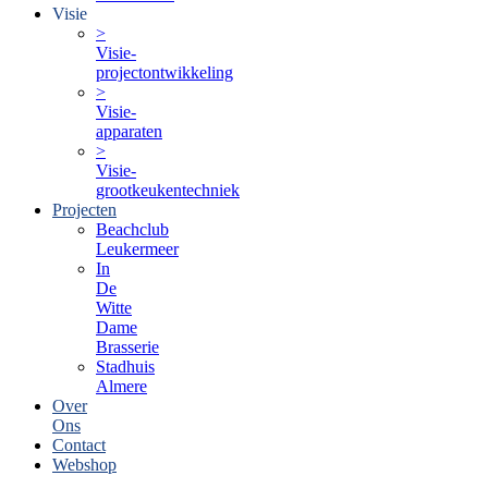
Visie
>
Visie-
projectontwikkeling
>
Visie-
apparaten
>
Visie-
grootkeukentechniek
Projecten
Beachclub
Leukermeer
In
De
Witte
Dame
Brasserie
Stadhuis
Almere
Over
Ons
Contact
Webshop