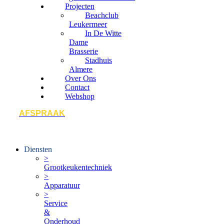
Projecten
Beachclub
Leukermeer
In De Witte
Dame
Brasserie
Stadhuis
Almere
Over Ons
Contact
Webshop
AFSPRAAK
Diensten
>
Grootkeukentechniek
>
Apparatuur
>
Service
&
Onderhoud