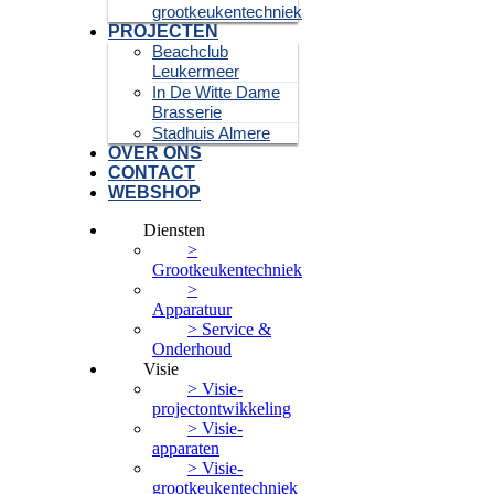
grootkeukentechniek
PROJECTEN
Beachclub
Leukermeer
In De Witte Dame
Brasserie
Stadhuis Almere
OVER ONS
CONTACT
WEBSHOP
Diensten
>
Grootkeukentechniek
>
Apparatuur
> Service &
Onderhoud
Visie
> Visie-
projectontwikkeling
> Visie-
apparaten
> Visie-
grootkeukentechniek