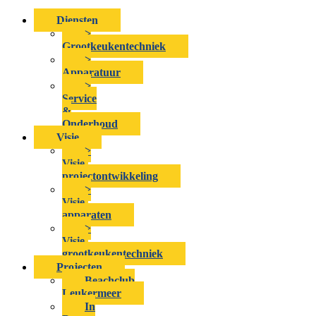
Diensten
>
Grootkeukentechniek
>
Apparatuur
>
Service
&
Onderhoud
Visie
>
Visie-
projectontwikkeling
>
Visie-
apparaten
>
Visie-
grootkeukentechniek
Projecten
Beachclub
Leukermeer
In