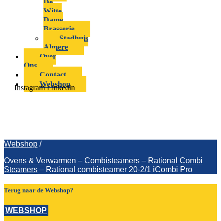
De
Witte
Dame
Brasserie
Stadhuis
Almere
Over
Ons
Contact
Webshop
Instagram
Linkedin
Rational combisteamer 20-2/1 iCombi
Pro
Webshop
/
Ovens & Verwarmen
–
Combisteamers
–
Rational Combi
Steamers
–
Rational combisteamer 20-2/1 iCombi Pro
Terug naar de Webshop?
WEBSHOP