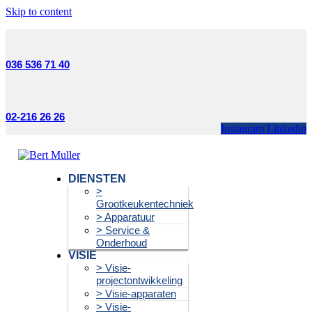
Skip to content
036 536 71 40
02-216 26 26
Instagram
Linkedin
DIENSTEN
>
Grootkeukentechniek
> Apparatuur
> Service &
Onderhoud
VISIE
> Visie-
projectontwikkeling
> Visie-apparaten
> Visie-