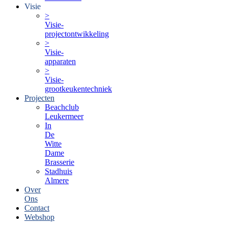
Visie
>
Visie-
projectontwikkeling
>
Visie-
apparaten
>
Visie-
grootkeukentechniek
Projecten
Beachclub
Leukermeer
In
De
Witte
Dame
Brasserie
Stadhuis
Almere
Over
Ons
Contact
Webshop