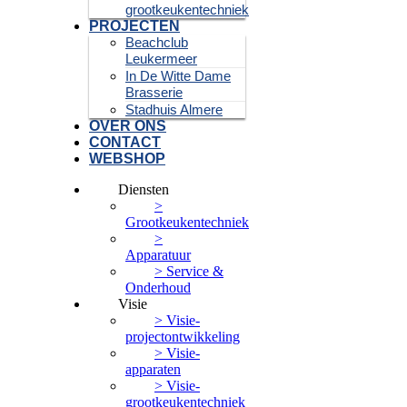
grootkeukentechniek
PROJECTEN
Beachclub
Leukermeer
In De Witte Dame
Brasserie
Stadhuis Almere
OVER ONS
CONTACT
WEBSHOP
Diensten
>
Grootkeukentechniek
>
Apparatuur
> Service &
Onderhoud
Visie
> Visie-
projectontwikkeling
> Visie-
apparaten
> Visie-
grootkeukentechniek