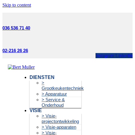
Skip to content
036 536 71 40
02-216 26 26
Instagram
Linkedin
DIENSTEN
>
Grootkeukentechniek
> Apparatuur
> Service &
Onderhoud
VISIE
> Visie-
projectontwikkeling
> Visie-apparaten
> Visie-