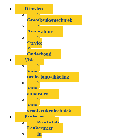
Diensten
>
Grootkeukentechniek
>
Apparatuur
>
Service
&
Onderhoud
Visie
>
Visie-
projectontwikkeling
>
Visie-
apparaten
>
Visie-
grootkeukentechniek
Projecten
Beachclub
Leukermeer
In