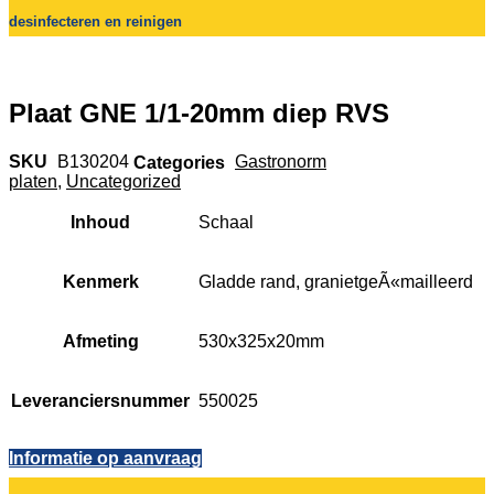
desinfecteren en reinigen
Plaat GNE 1/1-20mm diep RVS
SKU
B130204
Categories
Gastronorm
platen
,
Uncategorized
Inhoud
Schaal
Kenmerk
Gladde rand, granietgeÃ«mailleerd
Afmeting
530x325x20mm
Leveranciersnummer
550025
Informatie op aanvraag