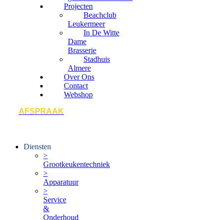
Projecten
Beachclub
Leukermeer
In De Witte
Dame
Brasserie
Stadhuis
Almere
Over Ons
Contact
Webshop
AFSPRAAK
Diensten
>
Grootkeukentechniek
>
Apparatuur
>
Service
&
Onderhoud