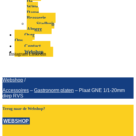
De
Witte
Dame
Brasserie
Stadhuis
Almere
Over
Ons
Contact
Webshop
Instagram
Linkedin
Plaat GNE 1/1-20mm diep RVS
Webshop
/
Accessoires
–
Gastronorm platen
–
Plaat GNE 1/1-20mm
diep RVS
Terug naar de Webshop?
WEBSHOP