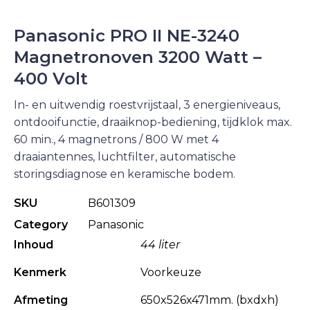
Panasonic PRO II NE-3240
Magnetronoven 3200 Watt –
400 Volt
In- en uitwendig roestvrijstaal, 3 energieniveaus,
ontdooifunctie, draaiknop-bediening, tijdklok max.
60 min., 4 magnetrons / 800 W met 4
draaiantennes, luchtfilter, automatische
storingsdiagnose en keramische bodem.
SKU
B601309
Category
Panasonic
Inhoud
44 liter
Kenmerk
Voorkeuze
Afmeting
650x526x471mm. (bxdxh)