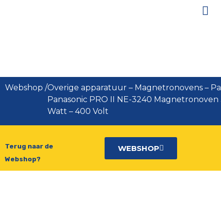
Panasonic PRO II NE-3240
Magnetronoven 3200 Watt – 400
Volt
Webshop
/
Overige apparatuur
–
Magnetronovens
–
Pa
Panasonic PRO II NE-3240 Magnetronoven
Watt – 400 Volt
Terug naar de
WEBSHOP
Webshop?