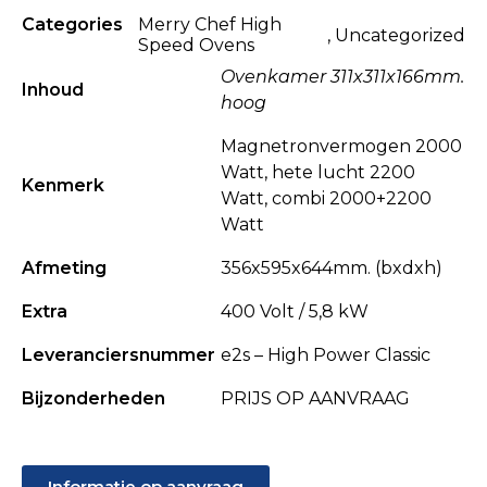
Categories
Merry Chef High
,
Uncategorized
Speed Ovens
Ovenkamer 311x311x166mm.
Inhoud
hoog
Magnetronvermogen 2000
Watt, hete lucht 2200
Kenmerk
Watt, combi 2000+2200
Watt
Afmeting
356x595x644mm. (bxdxh)
Extra
400 Volt / 5,8 kW
Leveranciersnummer
e2s – High Power Classic
Bijzonderheden
PRIJS OP AANVRAAG
Informatie op aanvraag