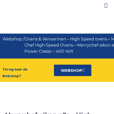
Merrychef eikon e2s – High Power
Classic – 400 Volt
Webshop
/
Ovens & Verwarmen
–
High Speed ovens
–
M
Chef High Speed Ovens
–
Merrychef eikon e
Power Classic – 400 Volt
Terug naar de
WEBSHOP
Webshop?