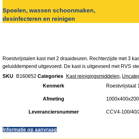
Spoelen, wassen schoonmaken,
desinfecteren en reinigen
Roestvrijstalen kast met 2 draaideuren. Rechterzijde met 3 ka
geluiddempend uitgevoerd. De kast is uitgevoerd met RVS ste
SKU
B160652
Categories
Kast reinigingsmiddelen
,
Uncate
Kenmerk
Roestvrijstaal 
Afmeting
1000x400x200
Leveranciersnummer
CCV4-100/40/
Informatie op aanvraag