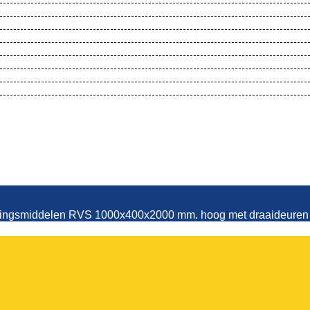
ingsmiddelen RVS 1000x400x2000 mm. h
inigingsmiddelen RVS 1000x400x2000 mm. hoog met draaideuren