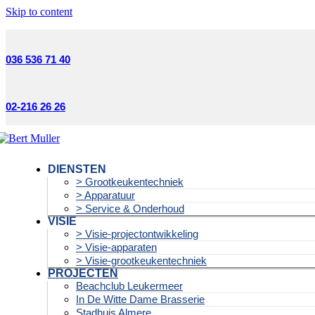
Skip to content
036 536 71 40
02-216 26 26
DIENSTEN
> Grootkeukentechniek
> Apparatuur
> Service & Onderhoud
VISIE
> Visie-projectontwikkeling
> Visie-apparaten
> Visie-grootkeukentechniek
PROJECTEN
Beachclub Leukermeer
In De Witte Dame Brasserie
Stadhuis Almere