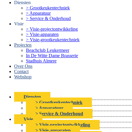
Diensten
> Grootkeukentechniek
> Apparatuur
> Service & Onderhoud
Visie
> Visie-projectontwikkeling
> Visie-apparaten
> Visie-grootkeukentechniek
Projecten
Beachclub Leukermeer
In De Witte Dame Brasserie
Stadhuis Almere
Over Ons
Contact
Webshop
Diensten
> Grootkeukentechniek
> Apparatuur
> Service & Onderhoud
Visie
> Visie-projectontwikkeling
> Visie-apparaten