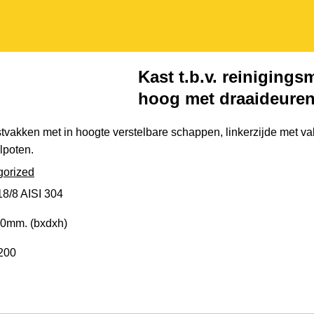
Kast t.b.v. reinigin
hoog met draaideure
stvakken met in hoogte verstelbare schappen, linkerzijde met va
lpoten.
gorized
18/8 AISI 304
0mm. (bxdxh)
200