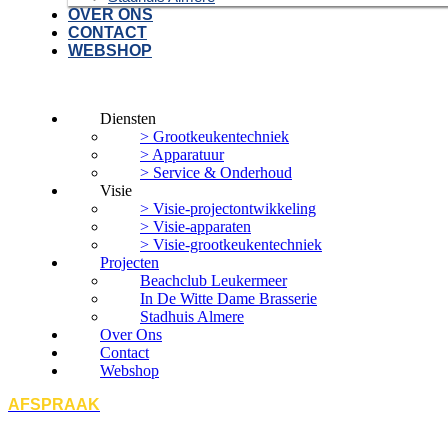
OVER ONS
CONTACT
WEBSHOP
Diensten
> Grootkeukentechniek
> Apparatuur
> Service & Onderhoud
Visie
> Visie-projectontwikkeling
> Visie-apparaten
> Visie-grootkeukentechniek
Projecten
Beachclub Leukermeer
In De Witte Dame Brasserie
Stadhuis Almere
Over Ons
Contact
Webshop
AFSPRAAK