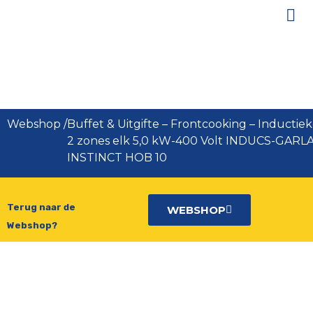
Inductiekookplaat 2 zones elk 5,0
kW-400 Volt INDUCS-GARLAND
INSTINCT HOB 10
Webshop
/
Buffet & Uitgifte
–
Frontcooking
–
Inductiek
2 zones elk 5,0 kW-400 Volt INDUCS-GAR
INSTINCT HOB 10
Terug naar de
WEBSHOP
Webshop?