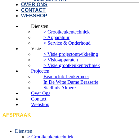
OVER ONS
CONTACT
WEBSHOP
Diensten
> Grootkeukentechniek
> Apparatuur
> Service & Onderhoud
Visie
> Visie-projectontwikkeling
> Visie-apparaten
> Visie-grootkeukentechniek
Projecten
Beachclub Leukermeer
In De Witte Dame Brasserie
Stadhuis Almere
Over Ons
Contact
Webshop
AFSPRAAK
Diensten
> Grootkeukentechniek