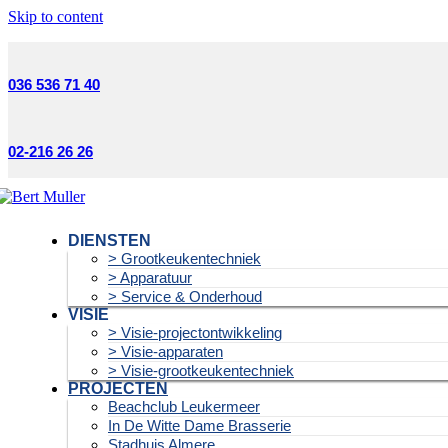
Skip to content
036 536 71 40
02-216 26 26
DIENSTEN
> Grootkeukentechniek
> Apparatuur
> Service & Onderhoud
VISIE
> Visie-projectontwikkeling
> Visie-apparaten
> Visie-grootkeukentechniek
PROJECTEN
Beachclub Leukermeer
In De Witte Dame Brasserie
Stadhuis Almere