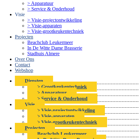
> Apparatuur
> Service & Onderhoud
Visie
> Visie-projectontwikkeling
> Visie-apparaten
> Visie-grootkeukentechniek
Projecten
Beachclub Leukermeer
In De Witte Dame Brasserie
Stadhuis Almere
Over Ons
Contact
Webshop
Diensten
> Grootkeukentechniek
> Apparatuur
> Service & Onderhoud
Visie
> Visie-projectontwikkeling
> Visie-apparaten
> Visie-grootkeukentechniek
Projecten
Beachclub Leukermeer