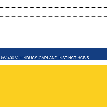
 1 zone 5,0 kW-400 Volt INDUCS-GARL
 5,0 kW-400 Volt INDUCS-GARLAND INSTINCT HOB 5