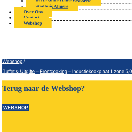
In De Witte Dame Brasserie
Stadhuis Almere
Over Ons
Contact
Webshop
Inductiekookplaat
Webshop
/
Buffet & Uitgifte
–
Frontcooking
–
Inductiekookplaat 1 zone
Terug naar de Webshop?
WEBSHOP