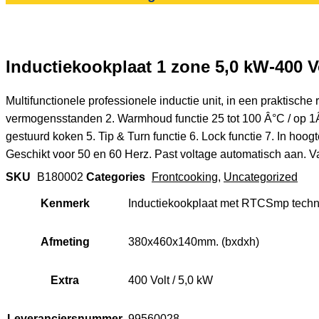
Inductiekookplaat 1 zone 5,0 kW-40
Multifunctionele professionele inductie unit, in een praktisc
vermogensstanden 2. Warmhoud functie 25 tot 100 Â°C / op 1Â
gestuurd koken 5. Tip & Turn functie 6. Lock functie 7. In ho
Geschikt voor 50 en 60 Herz. Past voltage automatisch aan. Val
SKU
B180002
Categories
Frontcooking
,
Uncategorized
Kenmerk
Inductiekookplaat met RTCSmp techn
Afmeting
380x460x140mm. (bxdxh)
Extra
400 Volt / 5,0 kW
Leveranciersnummer
99560028