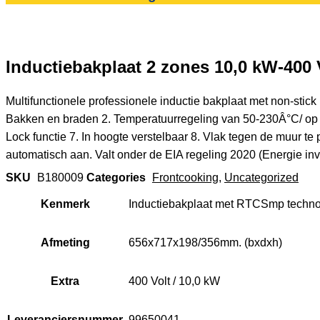
Inductiebakplaat 2 zones 10,0 kW-4
Multifunctionele professionele inductie bakplaat met non-stic
Bakken en braden 2. Temperatuurregeling van 50-230Â°C/ op 1
Lock functie 7. In hoogte verstelbaar 8. Vlak tegen de muur 
automatisch aan. Valt onder de EIA regeling 2020 (Energie inve
SKU
B180009
Categories
Frontcooking
,
Uncategorized
Kenmerk
Inductiebakplaat met RTCSmp techno
Afmeting
656x717x198/356mm. (bxdxh)
Extra
400 Volt / 10,0 kW
Leveranciersnummer
99650041