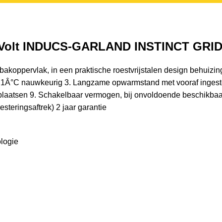
00 Volt INDUCS-GARLAND INSTINCT GRI
k bakoppervlak, in een praktische roestvrijstalen design behuiz
Â°C nauwkeurig 3. Langzame opwarmstand met vooraf ingesteld t
te plaatsen 9. Schakelbaar vermogen, bij onvoldoende beschikba
steringsaftrek) 2 jaar garantie
logie