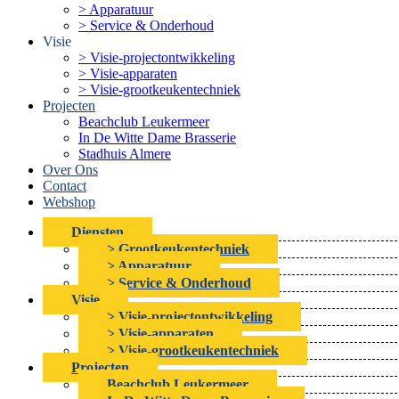
> Apparatuur
> Service & Onderhoud
Visie
> Visie-projectontwikkeling
> Visie-apparaten
> Visie-grootkeukentechniek
Projecten
Beachclub Leukermeer
In De Witte Dame Brasserie
Stadhuis Almere
Over Ons
Contact
Webshop
Diensten
> Grootkeukentechniek
> Apparatuur
> Service & Onderhoud
Visie
> Visie-projectontwikkeling
> Visie-apparaten
> Visie-grootkeukentechniek
Projecten
Beachclub Leukermeer