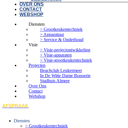
OVER ONS
CONTACT
WEBSHOP
Diensten
> Grootkeukentechniek
> Apparatuur
> Service & Onderhoud
Visie
> Visie-projectontwikkeling
> Visie-apparaten
> Visie-grootkeukentechniek
Projecten
Beachclub Leukermeer
In De Witte Dame Brasserie
Stadhuis Almere
Over Ons
Contact
Webshop
AFSPRAAK
Diensten
> Grootkeukentechniek