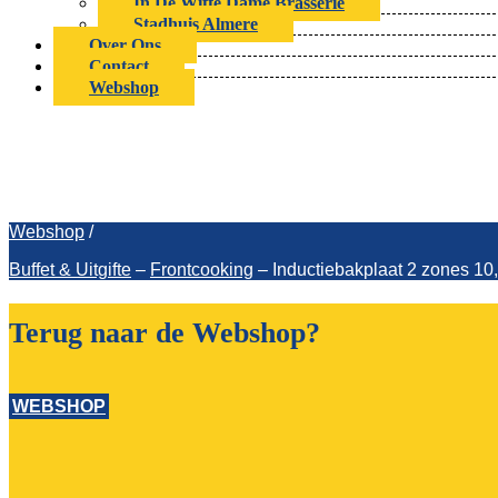
In De Witte Dame Brasserie
Stadhuis Almere
Over Ons
Contact
Webshop
Inductiebakplaat 2 z
Webshop
/
Buffet & Uitgifte
–
Frontcooking
–
Inductiebakplaat 2 zones
Terug naar de Webshop?
WEBSHOP