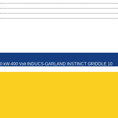
ones 10,0 kW-400 Volt INDUCS-GARLAN
 10,0 kW-400 Volt INDUCS-GARLAND INSTINCT GRIDDLE 10