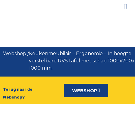
In hoogte verstelbare RVS tafel
met schap 1000x700x800-1000
mm.
Webshop
/
Keukenmeubilair
–
Ergonomie
–
In hoogte
verstelbare RVS tafel met schap 1000x700
1000 mm.
Terug naar de
WEBSHOP
Webshop?