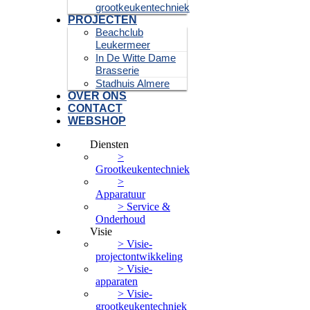
grootkeukentechniek
PROJECTEN
Beachclub
Leukermeer
In De Witte Dame
Brasserie
Stadhuis Almere
OVER ONS
CONTACT
WEBSHOP
Diensten
>
Grootkeukentechniek
>
Apparatuur
> Service &
Onderhoud
Visie
> Visie-
projectontwikkeling
> Visie-
apparaten
> Visie-
grootkeukentechniek