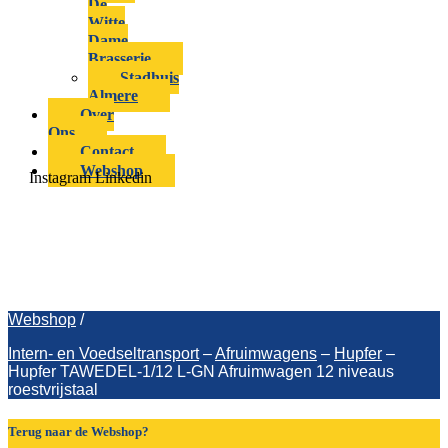
De
Witte
Dame
Brasserie
Stadhuis
Almere
Over
Ons
Contact
Webshop
Instagram
Linkedin
Hupfer TAWEDEL-1/12 L-GN
Afruimwagen 12 niveaus
roestvrijstaal
Webshop
/
Intern- en Voedseltransport
–
Afruimwagens
–
Hupfer
–
Hupfer TAWEDEL-1/12 L-GN Afruimwagen 12 niveaus
roestvrijstaal
Terug naar de Webshop?