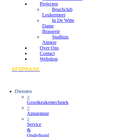
Projecten
Beachclub
Leukermeer
In De Witte
Dame
Brasserie
Stadhuis
Almere
Over Ons
Contact
Webshop
AFSPRAAK
Diensten
>
Grootkeukentechniek
>
Apparatuur
>
Service
&
Onderhoud