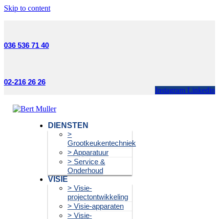
Skip to content
036 536 71 40
02-216 26 26
Instagram
Linkedin
DIENSTEN
>
Grootkeukentechniek
> Apparatuur
> Service &
Onderhoud
VISIE
> Visie-
projectontwikkeling
> Visie-apparaten
> Visie-