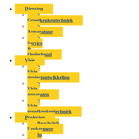
Diensten
>
Grootkeukentechniek
>
Apparatuur
>
Service
&
Onderhoud
Visie
>
Visie-
projectontwikkeling
>
Visie-
apparaten
>
Visie-
grootkeukentechniek
Projecten
Beachclub
Leukermeer
In