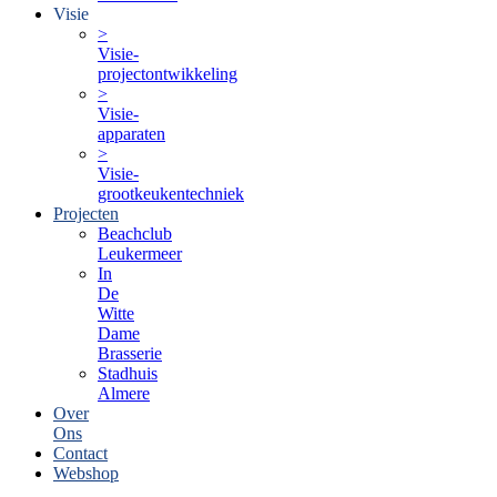
Visie
>
Visie-
projectontwikkeling
>
Visie-
apparaten
>
Visie-
grootkeukentechniek
Projecten
Beachclub
Leukermeer
In
De
Witte
Dame
Brasserie
Stadhuis
Almere
Over
Ons
Contact
Webshop