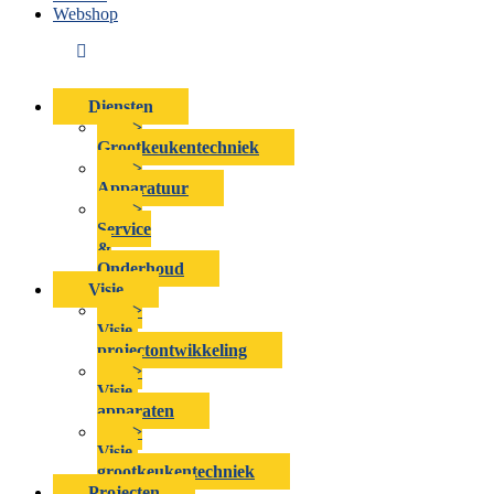
Webshop
Diensten
>
Grootkeukentechniek
>
Apparatuur
>
Service
&
Onderhoud
Visie
>
Visie-
projectontwikkeling
>
Visie-
apparaten
>
Visie-
grootkeukentechniek
Projecten