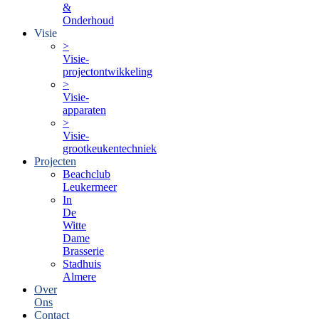
&
Onderhoud
Visie
>
Visie-
projectontwikkeling
>
Visie-
apparaten
>
Visie-
grootkeukentechniek
Projecten
Beachclub
Leukermeer
In
De
Witte
Dame
Brasserie
Stadhuis
Almere
Over
Ons
Contact