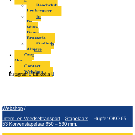
Beachclub
Leukermeer
In
De
Witte
Dame
Brasserie
Stadhuis
Almere
Over
Ons
Contact
Webshop
Instagram
Linkedin
Hupfer OKO 65-53 Korvenstapelaar
650 – 530 mm.
Webshop
/
Intern- en Voedseltransport
–
Stapelaars
–
Hupfer OKO 65-
53 Korvenstapelaar 650 – 530 mm.