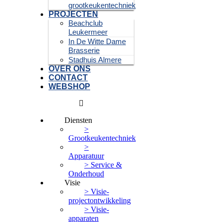
grootkeukentechniek
PROJECTEN
Beachclub
Leukermeer
In De Witte Dame
Brasserie
Stadhuis Almere
OVER ONS
CONTACT
WEBSHOP
Diensten
>
Grootkeukentechniek
>
Apparatuur
> Service &
Onderhoud
Visie
> Visie-
projectontwikkeling
> Visie-
apparaten