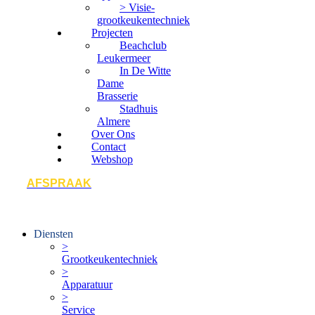
> Visie-
grootkeukentechniek
Projecten
Beachclub
Leukermeer
In De Witte
Dame
Brasserie
Stadhuis
Almere
Over Ons
Contact
Webshop
AFSPRAAK
Diensten
>
Grootkeukentechniek
>
Apparatuur
>
Service