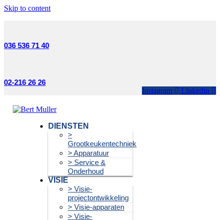
Skip to content
036 536 71 40
02-216 26 26
Instagram
Linkedin
DIENSTEN
>
Grootkeukentechniek
> Apparatuur
> Service &
Onderhoud
VISIE
> Visie-
projectontwikkeling
> Visie-apparaten
> Visie-