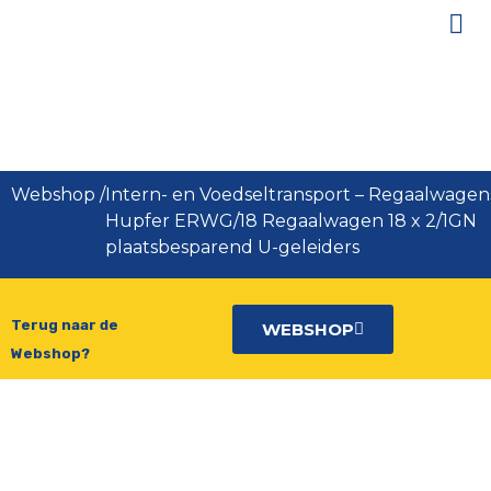
Hupfer ERWG/18 Regaalwagen 18
x 2/1GN plaatsbesparend U-
geleiders
Webshop
/
Intern- en Voedseltransport
–
Regaalwagen
Hupfer ERWG/18 Regaalwagen 18 x 2/1GN
plaatsbesparend U-geleiders
Terug naar de
WEBSHOP
Webshop?