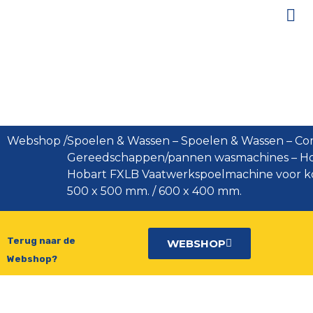
Hobart FXLB
Vaatwerkspoelmachine voor
korven 500 x 500 mm. / 600 x 400
mm.
Webshop
/
Spoelen & Wassen
–
Spoelen & Wassen
–
Co
Gereedschappen/pannen wasmachines
–
Ho
Hobart FXLB Vaatwerkspoelmachine voor k
500 x 500 mm. / 600 x 400 mm.
Terug naar de
WEBSHOP
Webshop?