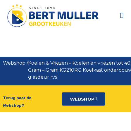
Gram KG210RG Koelkast
onderbouw met glasdeur rvs
Webshop
/
Koelen & Vriezen
–
Koelen en vriezen tot 400
Gram
–
Gram KG210RG Koelkast onderbou
glasdeur rvs
Terug naar de
WEBSHOP
Webshop?