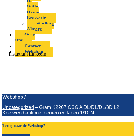
De
Witte
Dame
Brasserie
Stadhuis
Almere
Over
Ons
Contact
Webshop
Instagram
Linkedin
Gram K2207 CSG A DL/DL/DL/3D L2
Koelwerkbank met deuren en laden
1/1GN
Webshop
/
Uncategorized
–
Gram K2207 CSG A DL/DL/DL/3D L2
Koelwerkbank met deuren en laden 1/1GN
Terug naar de Webshop?