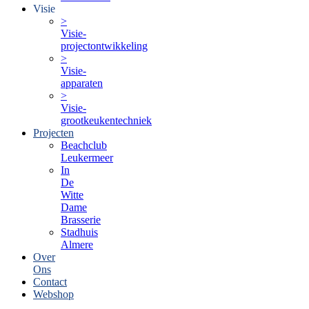
Visie
>
Visie-
projectontwikkeling
>
Visie-
apparaten
>
Visie-
grootkeukentechniek
Projecten
Beachclub
Leukermeer
In
De
Witte
Dame
Brasserie
Stadhuis
Almere
Over
Ons
Contact
Webshop