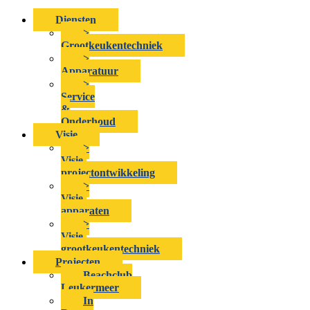
Diensten
>
Grootkeukentechniek
>
Apparatuur
>
Service
&
Onderhoud
Visie
>
Visie-
projectontwikkeling
>
Visie-
apparaten
>
Visie-
grootkeukentechniek
Projecten
Beachclub
Leukermeer
In