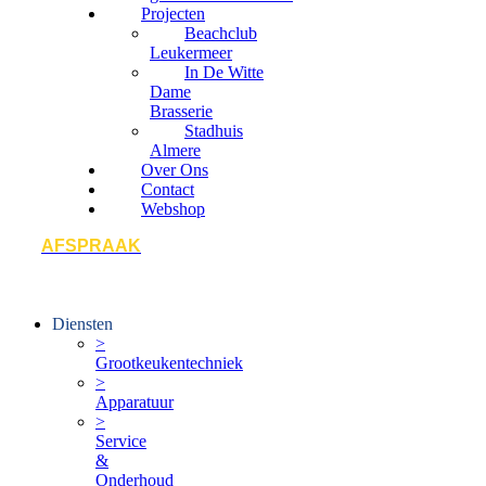
Projecten
Beachclub
Leukermeer
In De Witte
Dame
Brasserie
Stadhuis
Almere
Over Ons
Contact
Webshop
AFSPRAAK
Diensten
>
Grootkeukentechniek
>
Apparatuur
>
Service
&
Onderhoud