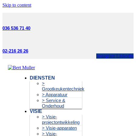
Skip to content
036 536 71 40
02-216 26 26
Instagram
Linkedin
DIENSTEN
>
Grootkeukentechniek
> Apparatuur
> Service &
Onderhoud
VISIE
> Visie-
projectontwikkeling
> Visie-apparaten
> Visie-