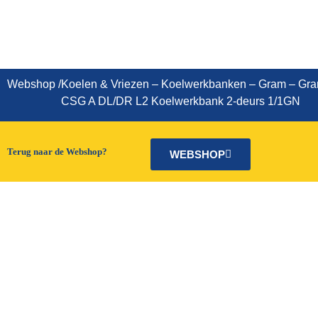
Gram K1407 CSG A DL/DR L2
Koelwerkbank 2-deurs 1/1GN
Webshop
/
Koelen & Vriezen
–
Koelwerkbanken
–
Gram
–
Gra
CSG A DL/DR L2 Koelwerkbank 2-deurs 1/1GN
Terug naar de Webshop?
WEBSHOP