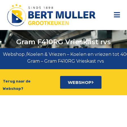
Gram F410RG Vrieskast rvs
Webshop
/
Koelen & Vriezen
–
Koelen en vriezen tot 400
Gram
–
Gram F410RG Vrieskast rvs
Terug naar de
WEBSHOP
Webshop?