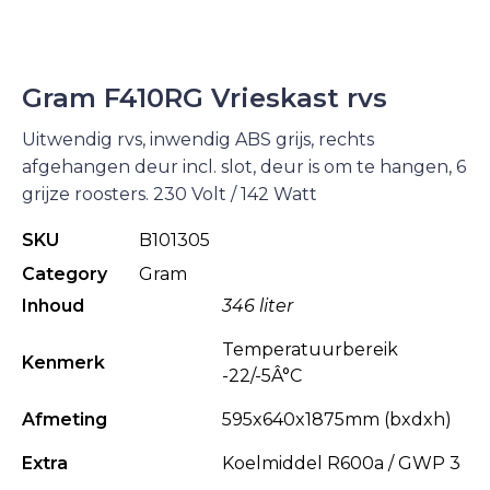
Gram F410RG Vrieskast rvs
Uitwendig rvs, inwendig ABS grijs, rechts
afgehangen deur incl. slot, deur is om te hangen, 6
grijze roosters. 230 Volt / 142 Watt
SKU
B101305
Category
Gram
Inhoud
346 liter
Temperatuurbereik
Kenmerk
-22/-5Â°C
Afmeting
595x640x1875mm (bxdxh)
Extra
Koelmiddel R600a / GWP 3