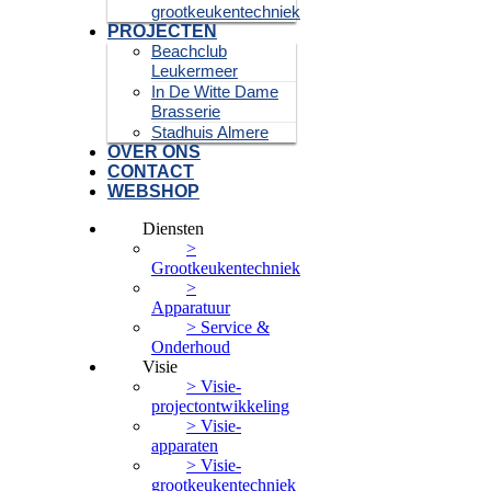
grootkeukentechniek
PROJECTEN
Beachclub
Leukermeer
In De Witte Dame
Brasserie
Stadhuis Almere
OVER ONS
CONTACT
WEBSHOP
Diensten
>
Grootkeukentechniek
>
Apparatuur
> Service &
Onderhoud
Visie
> Visie-
projectontwikkeling
> Visie-
apparaten
> Visie-
grootkeukentechniek