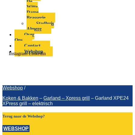
De
Witte
Dame
Brasserie
Stadhuis
Almere
Over
Ons
Contact
Webshop
Instagram
Linkedin
Garland XPE24 XPress grill –
elektrisch
Webshop
/
Koken & Bakken
–
Garland – Xpress grill
–
Garland XPE24
XPress grill – elektrisch
Terug naar de Webshop?
WEBSHOP