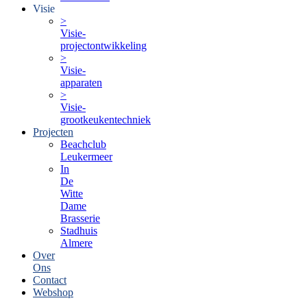
Visie
>
Visie-
projectontwikkeling
>
Visie-
apparaten
>
Visie-
grootkeukentechniek
Projecten
Beachclub
Leukermeer
In
De
Witte
Dame
Brasserie
Stadhuis
Almere
Over
Ons
Contact
Webshop