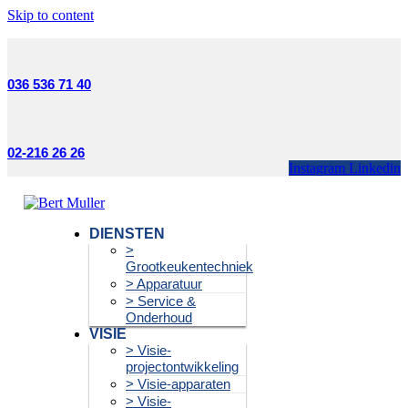
Skip to content
036 536 71 40
02-216 26 26
Instagram
Linkedin
DIENSTEN
>
Grootkeukentechniek
> Apparatuur
> Service &
Onderhoud
VISIE
> Visie-
projectontwikkeling
> Visie-apparaten
> Visie-