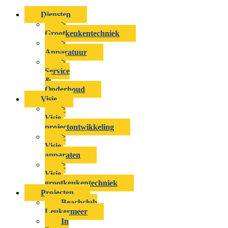
Diensten
>
Grootkeukentechniek
>
Apparatuur
>
Service
&
Onderhoud
Visie
>
Visie-
projectontwikkeling
>
Visie-
apparaten
>
Visie-
grootkeukentechniek
Projecten
Beachclub
Leukermeer
In