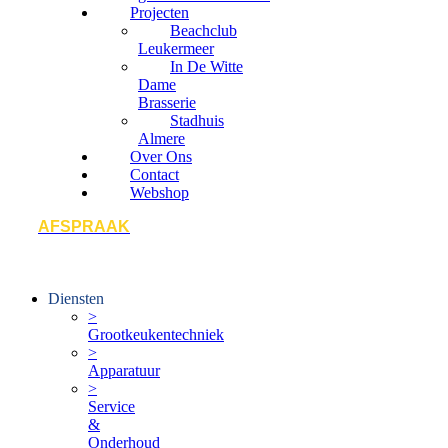
Projecten
Beachclub
Leukermeer
In De Witte
Dame
Brasserie
Stadhuis
Almere
Over Ons
Contact
Webshop
AFSPRAAK
Diensten
>
Grootkeukentechniek
>
Apparatuur
>
Service
&
Onderhoud