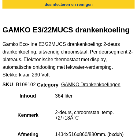
desinfecteren en reinigen
GAMKO E3/22MUCS drankenkoeling
Gamko Eco-line E3/22MUCS drankenkoeling: 2-deurs
drankenkoeling, uitwendig chroomstaal. Per deursegment 2-
plateaus. Elektronische thermostaat met display,
automatische ontdooiing met lekwater-verdamping.
Stekkerklaar, 230 Volt
SKU
B109102
Category
GAMKO Drankenkoelingen
Inhoud
364 liter
2-deurs, chroomstaal temp.
Kenmerk
+2/+18Â°C
Afmeting
1434x516x860/880mm. (bxdxh)