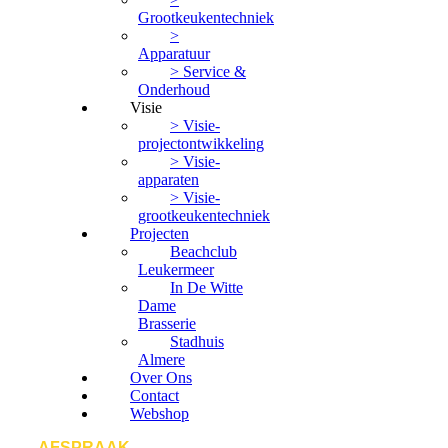
Grootkeukentechniek
>
Apparatuur
> Service &
Onderhoud
Visie
> Visie-
projectontwikkeling
> Visie-
apparaten
> Visie-
grootkeukentechniek
Projecten
Beachclub
Leukermeer
In De Witte
Dame
Brasserie
Stadhuis
Almere
Over Ons
Contact
Webshop
AFSPRAAK