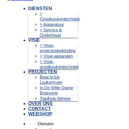
DIENSTEN
>
Grootkeukentechniek
> Apparatuur
> Service &
Onderhoud
VISIE
> Visie-
projectontwikkeling
> Visie-apparaten
> Visie-
grootkeukentechniek
PROJECTEN
Beachclub
Leukermeer
In De Witte Dame
Brasserie
Stadhuis Almere
OVER ONS
CONTACT
WEBSHOP
Diensten
>