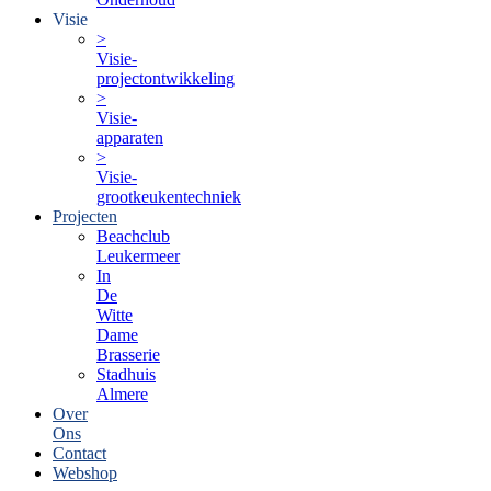
Visie
>
Visie-
projectontwikkeling
>
Visie-
apparaten
>
Visie-
grootkeukentechniek
Projecten
Beachclub
Leukermeer
In
De
Witte
Dame
Brasserie
Stadhuis
Almere
Over
Ons
Contact
Webshop