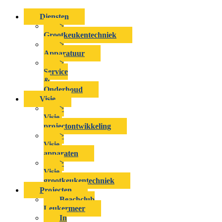
Diensten
>
Grootkeukentechniek
>
Apparatuur
>
Service
&
Onderhoud
Visie
>
Visie-
projectontwikkeling
>
Visie-
apparaten
>
Visie-
grootkeukentechniek
Projecten
Beachclub
Leukermeer
In