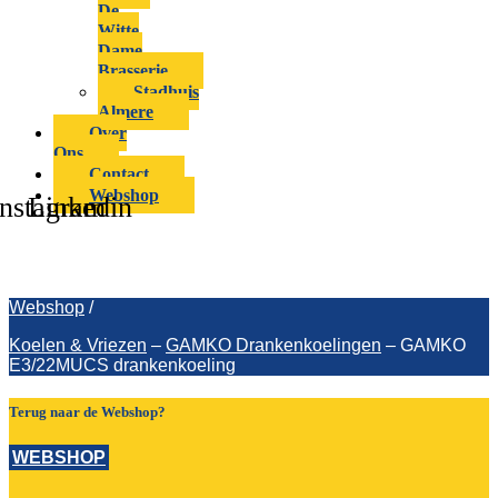
De
Witte
Dame
Brasserie
Stadhuis
Almere
Over
Ons
Contact
Webshop
Instagram
Linkedin
GAMKO E3/22MUCS drankenkoeling
Webshop
/
Koelen & Vriezen
–
GAMKO Drankenkoelingen
–
GAMKO
E3/22MUCS drankenkoeling
Terug naar de Webshop?
WEBSHOP