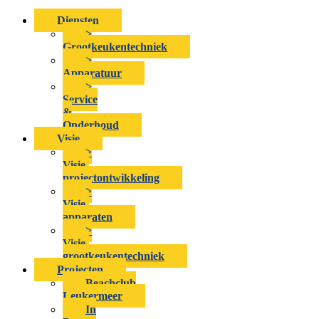
Diensten
>
Grootkeukentechniek
>
Apparatuur
>
Service
&
Onderhoud
Visie
>
Visie-
projectontwikkeling
>
Visie-
apparaten
>
Visie-
grootkeukentechniek
Projecten
Beachclub
Leukermeer
In