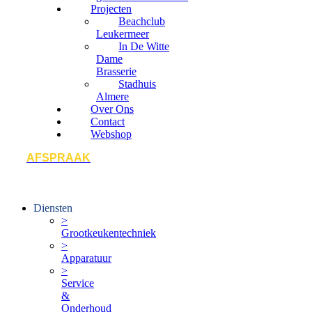
Projecten
Beachclub
Leukermeer
In De Witte
Dame
Brasserie
Stadhuis
Almere
Over Ons
Contact
Webshop
AFSPRAAK
Diensten
>
Grootkeukentechniek
>
Apparatuur
>
Service
&
Onderhoud