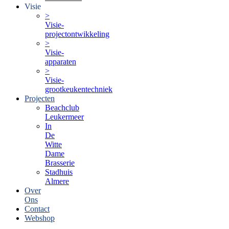
Visie
>
Visie-
projectontwikkeling
>
Visie-
apparaten
>
Visie-
grootkeukentechniek
Projecten
Beachclub
Leukermeer
In
De
Witte
Dame
Brasserie
Stadhuis
Almere
Over
Ons
Contact
Webshop