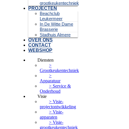
grootkeukentechniek
PROJECTEN
Beachclub
Leukermeer
In De Witte Dame
Brasserie
Stadhuis Almere
OVER ONS
CONTACT
WEBSHOP
Diensten
>
Grootkeukentechniek
>
Apparatuur
> Service &
Onderhoud
Visie
> Visie-
projectontwikkeling
> Visie-
apparaten
> Visie-
grootkeukentechniek