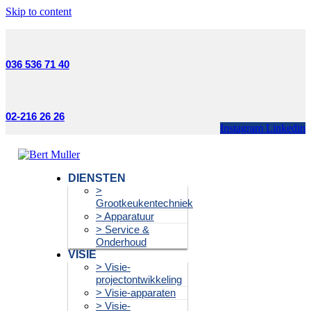
Skip to content
036 536 71 40
02-216 26 26
Instagram
Linkedin
DIENSTEN
>
Grootkeukentechniek
> Apparatuur
> Service &
Onderhoud
VISIE
> Visie-
projectontwikkeling
> Visie-apparaten
> Visie-