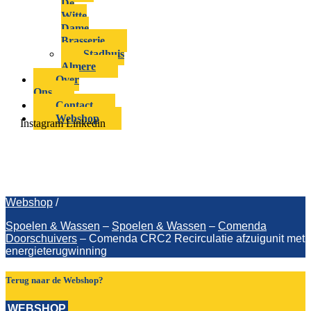
De
Witte
Dame
Brasserie
Stadhuis
Almere
Over
Ons
Contact
Webshop
Instagram
Linkedin
Comenda CRC2 Recirculatie
afzuigunit met energieterugwinning
Webshop
/
Spoelen & Wassen
–
Spoelen & Wassen
–
Comenda
Doorschuivers
–
Comenda CRC2 Recirculatie afzuigunit met
energieterugwinning
Terug naar de Webshop?
WEBSHOP