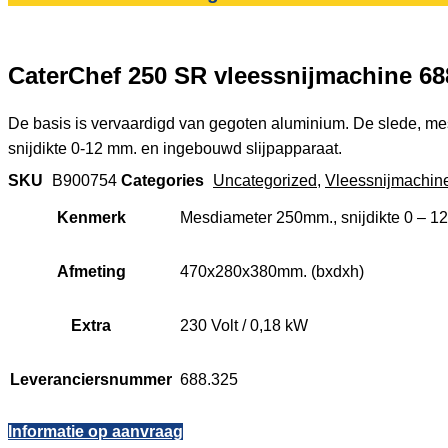
CaterChef 250 SR vleessnijmachine 688
De basis is vervaardigd van gegoten aluminium. De slede, mes
snijdikte 0-12 mm. en ingebouwd slijpapparaat.
SKU
B900754
Categories
Uncategorized
,
Vleessnijmachin
Kenmerk
Mesdiameter 250mm., snijdikte 0 – 1
Afmeting
470x280x380mm. (bxdxh)
Extra
230 Volt / 0,18 kW
Leveranciersnummer
688.325
Informatie op aanvraag