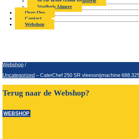
In De Witte Dame Brasserie
Stadhuis Almere
Over Ons
Contact
Webshop
CaterC
Webshop
/
Uncategorized
–
CaterChef 250 SR vleessnijmachine 688.325
Terug naar de Webshop?
WEBSHOP