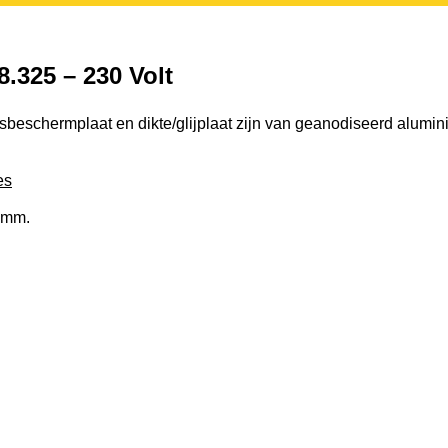
.325 – 230 Volt
beschermplaat en dikte/glijplaat zijn van geanodiseerd alumin
es
2mm.