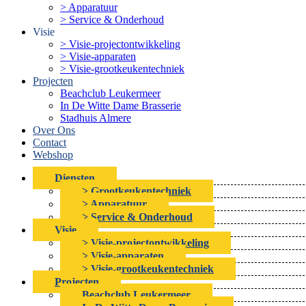
> Apparatuur
> Service & Onderhoud
Visie
> Visie-projectontwikkeling
> Visie-apparaten
> Visie-grootkeukentechniek
Projecten
Beachclub Leukermeer
In De Witte Dame Brasserie
Stadhuis Almere
Over Ons
Contact
Webshop
Diensten
> Grootkeukentechniek
> Apparatuur
> Service & Onderhoud
Visie
> Visie-projectontwikkeling
> Visie-apparaten
> Visie-grootkeukentechniek
Projecten
Beachclub Leukermeer