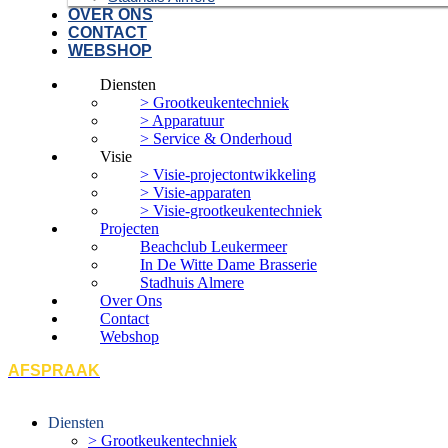
OVER ONS
CONTACT
WEBSHOP
Diensten
> Grootkeukentechniek
> Apparatuur
> Service & Onderhoud
Visie
> Visie-projectontwikkeling
> Visie-apparaten
> Visie-grootkeukentechniek
Projecten
Beachclub Leukermeer
In De Witte Dame Brasserie
Stadhuis Almere
Over Ons
Contact
Webshop
AFSPRAAK
Diensten
> Grootkeukentechniek