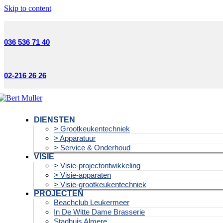
Skip to content
036 536 71 40
02-216 26 26
DIENSTEN
> Grootkeukentechniek
> Apparatuur
> Service & Onderhoud
VISIE
> Visie-projectontwikkeling
> Visie-apparaten
> Visie-grootkeukentechniek
PROJECTEN
Beachclub Leukermeer
In De Witte Dame Brasserie
Stadhuis Almere