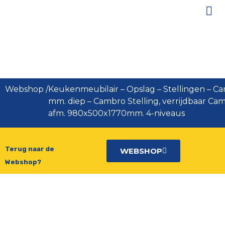
Cambro Stelling, verrijdbaar
Camshelving afm.
980x500x1770mm. 4-niveaus
Webshop
/
Keukenmeubilair
–
Opslag
–
Stellingen
–
Ca
mm. diep
–
Cambro Stelling, verrijdbaar Ca
afm. 980x500x1770mm. 4-niveaus
Terug naar de
WEBSHOP
Webshop?