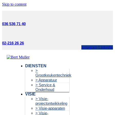
Skip to content
036 536 71 40
02-216 26 26
Instagram
Linkedin
DIENSTEN
>
Grootkeukentechniek
> Apparatuur
> Service &
Onderhoud
VISIE
> Visie-
projectontwikkeling
> Visie-apparaten
> Visie-