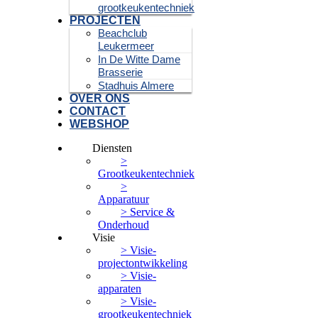
grootkeukentechniek
PROJECTEN
Beachclub
Leukermeer
In De Witte Dame
Brasserie
Stadhuis Almere
OVER ONS
CONTACT
WEBSHOP
Diensten
>
Grootkeukentechniek
>
Apparatuur
> Service &
Onderhoud
Visie
> Visie-
projectontwikkeling
> Visie-
apparaten
> Visie-
grootkeukentechniek