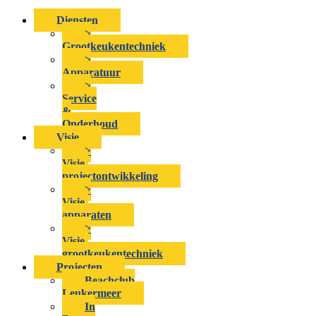
Diensten
>
Grootkeukentechniek
>
Apparatuur
>
Service
&
Onderhoud
Visie
>
Visie-
projectontwikkeling
>
Visie-
apparaten
>
Visie-
grootkeukentechniek
Projecten
Beachclub
Leukermeer
In