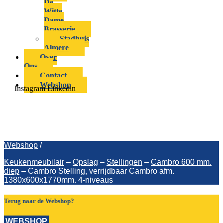
De
Witte
Dame
Brasserie
Stadhuis
Almere
Over
Ons
Contact
Webshop
Instagram
Linkedin
Cambro Stelling, verrijdbaar Cambro
afm. 1380x600x1770mm. 4-niveaus
Webshop
/
Keukenmeubilair
–
Opslag
–
Stellingen
–
Cambro 600 mm.
diep
–
Cambro Stelling, verrijdbaar Cambro afm.
1380x600x1770mm. 4-niveaus
Terug naar de Webshop?
WEBSHOP