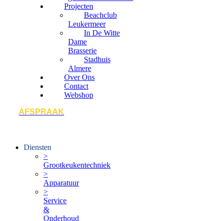
Projecten
Beachclub
Leukermeer
In De Witte
Dame
Brasserie
Stadhuis
Almere
Over Ons
Contact
Webshop
AFSPRAAK
Diensten
>
Grootkeukentechniek
>
Apparatuur
>
Service
&
Onderhoud