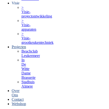
Visie
>
Visie-
projectontwikkeling
>
Visie-
apparaten
>
Visie-
grootkeukentechniek
Projecten
Beachclub
Leukermeer
In
De
Witte
Dame
Brasserie
Stadhuis
Almere
Over
Ons
Contact
Webshop