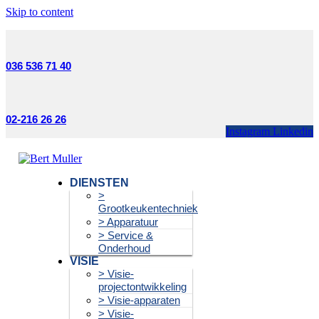
Skip to content
036 536 71 40
02-216 26 26
Instagram
Linkedin
DIENSTEN
>
Grootkeukentechniek
> Apparatuur
> Service &
Onderhoud
VISIE
> Visie-
projectontwikkeling
> Visie-apparaten
> Visie-