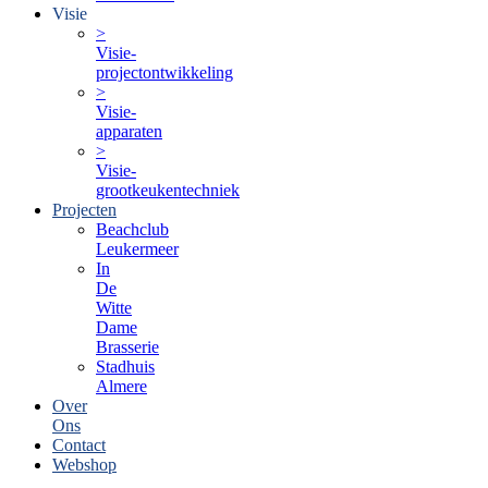
Visie
>
Visie-
projectontwikkeling
>
Visie-
apparaten
>
Visie-
grootkeukentechniek
Projecten
Beachclub
Leukermeer
In
De
Witte
Dame
Brasserie
Stadhuis
Almere
Over
Ons
Contact
Webshop