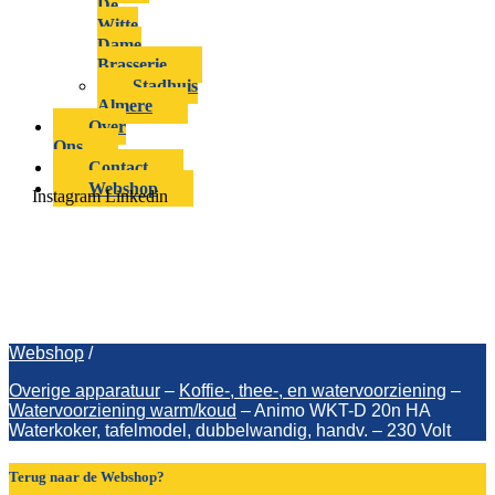
De
Witte
Dame
Brasserie
Stadhuis
Almere
Over
Ons
Contact
Webshop
Instagram
Linkedin
Animo WKT-D 20n HA Waterkoker,
tafelmodel, dubbelwandig, handv. –
230 Volt
Webshop
/
Overige apparatuur
–
Koffie-, thee-, en watervoorziening
–
Watervoorziening warm/koud
–
Animo WKT-D 20n HA
Waterkoker, tafelmodel, dubbelwandig, handv. – 230 Volt
Terug naar de Webshop?