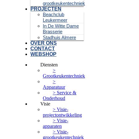
grootkeukentechniek
PROJECTEN
Beachclub
Leukermeer
In De Witte Dame
Brasserie
Stadhuis Almere
OVER ONS
CONTACT
WEBSHOP
Diensten
>
Grootkeukentechniek
>
Apparatuur
> Service &
Onderhoud
Visie
> Visie-
projectontwikkeling
> Visie-
apparaten
> Visie-
grootkeukentechniek