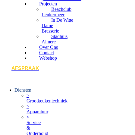
Projecten
Beachclub
Leukermeer
In De Witte
Dame
Brasserie
Stadhuis
Almere
Over Ons
Contact
Webshop
AFSPRAAK
Diensten
>
Grootkeukentechniek
>
Apparatuur
>
Service
&
Onderhoud