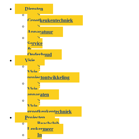
Diensten
>
Grootkeukentechniek
>
Apparatuur
>
Service
&
Onderhoud
Visie
>
Visie-
projectontwikkeling
>
Visie-
apparaten
>
Visie-
grootkeukentechniek
Projecten
Beachclub
Leukermeer
In