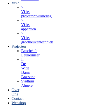
Visie
>
Visie-
projectontwikkeling
>
Visie-
apparaten
>
Visie-
grootkeukentechniek
Projecten
Beachclub
Leukermeer
In
De
Witte
Dame
Brasserie
Stadhuis
Almere
Over
Ons
Contact
Webshop