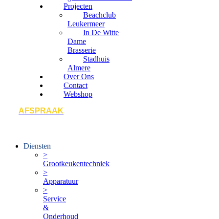
Projecten
Beachclub
Leukermeer
In De Witte
Dame
Brasserie
Stadhuis
Almere
Over Ons
Contact
Webshop
AFSPRAAK
Diensten
>
Grootkeukentechniek
>
Apparatuur
>
Service
&
Onderhoud