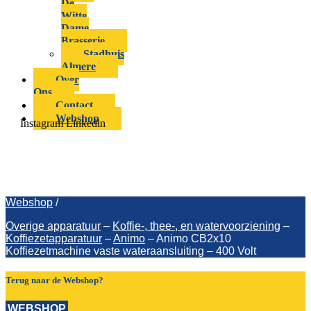
De
Witte
Dame
Brasserie
Stadhuis
Almere
Over
Ons
Contact
Webshop
Instagram
Linkedin
Animo CB2x10 Koffiezetmachine
vaste wateraansluiting – 400 Volt
Webshop
/
Overige apparatuur
–
Koffie-, thee-, en watervoorziening
–
Koffiezetapparatuur
–
Animo
–
Animo CB2x10
Koffiezetmachine vaste wateraansluiting – 400 Volt
Terug naar de Webshop?
WEBSHOP