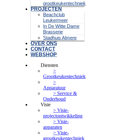
grootkeukentechniek
PROJECTEN
Beachclub
Leukermeer
In De Witte Dame
Brasserie
Stadhuis Almere
OVER ONS
CONTACT
WEBSHOP
Diensten
>
Grootkeukentechniek
>
Apparatuur
> Service &
Onderhoud
Visie
> Visie-
projectontwikkeling
> Visie-
apparaten
> Visie-
grootkeukentechniek