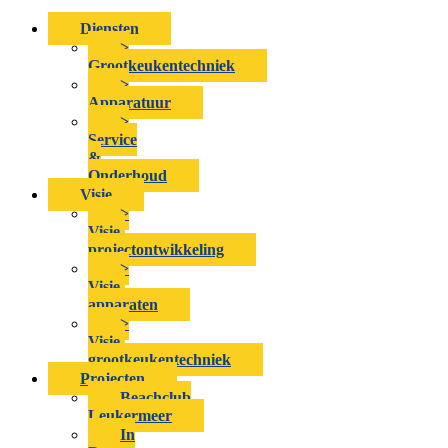
Diensten
>
Grootkeukentechniek
>
Apparatuur
>
Service
&
Onderhoud
Visie
>
Visie-
projectontwikkeling
>
Visie-
apparaten
>
Visie-
grootkeukentechniek
Projecten
Beachclub
Leukermeer
In