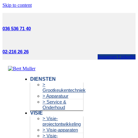
Skip to content
036 536 71 40
02-216 26 26
Instagram
Linkedin
DIENSTEN
>
Grootkeukentechniek
> Apparatuur
> Service &
Onderhoud
VISIE
> Visie-
projectontwikkeling
> Visie-apparaten
> Visie-