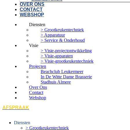
OVER ONS
CONTACT
WEBSHOP
Diensten
> Grootkeukentechniek
> Apparatuur
> Service & Onderhoud
Visie
> Visie-projectontwikkeling
> Visie-apparaten
> Visie-grootkeukentechniek
Projecten
Beachclub Leukermeer
In De Witte Dame Brasserie
Stadhuis Almere
Over Ons
Contact
Webshop
AFSPRAAK
Diensten
> Grootkeukentechniek