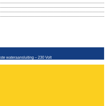
ng – 230 Volt
e wateraansluiting – 230 Volt