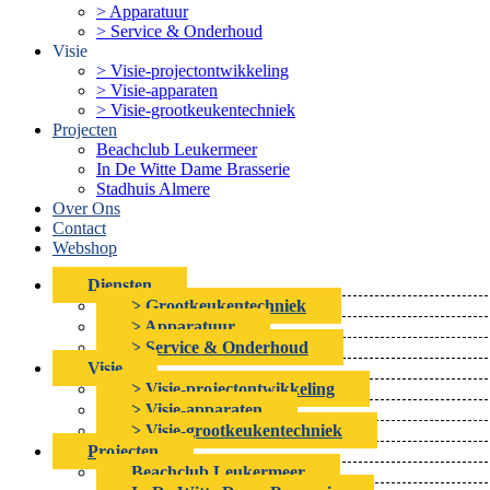
> Apparatuur
> Service & Onderhoud
Visie
> Visie-projectontwikkeling
> Visie-apparaten
> Visie-grootkeukentechniek
Projecten
Beachclub Leukermeer
In De Witte Dame Brasserie
Stadhuis Almere
Over Ons
Contact
Webshop
Diensten
> Grootkeukentechniek
> Apparatuur
> Service & Onderhoud
Visie
> Visie-projectontwikkeling
> Visie-apparaten
> Visie-grootkeukentechniek
Projecten
Beachclub Leukermeer