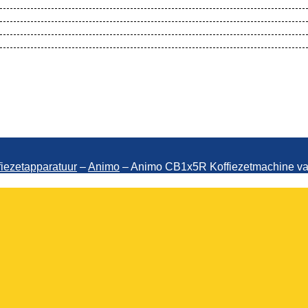
 Koffiezetmachine vaste wateraansluiti
fiezetapparatuur
–
Animo
–
Animo CB1x5R Koffiezetmachine vast