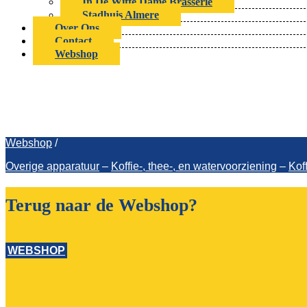
In De Witte Dame Brasserie
Stadhuis Almere
Over Ons
Contact
Webshop
Animo CB1x5R
Webshop
/
Overige apparatuur
–
Koffie-, thee-, en watervoorziening
–
Kof
Terug naar de Webshop?
WEBSHOP