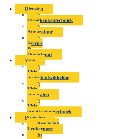
Diensten
>
Grootkeukentechniek
>
Apparatuur
>
Service
&
Onderhoud
Visie
>
Visie-
projectontwikkeling
>
Visie-
apparaten
>
Visie-
grootkeukentechniek
Projecten
Beachclub
Leukermeer
In