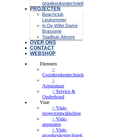
grootkeukentechniek
PROJECTEN
Beachclub
Leukermeer
In De Witte Dame
Brasserie
Stadhuis Almere
OVER ONS
CONTACT
WEBSHOP
Diensten
>
Grootkeukentechniek
>
Apparatuur
> Service &
Onderhoud
Visie
> Visie-
projectontwikkeling
> Visie-
apparaten
> Visie-
grootkeukentechniek