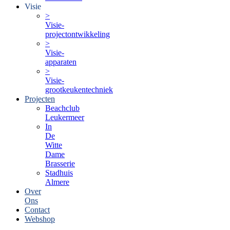
Visie
>
Visie-
projectontwikkeling
>
Visie-
apparaten
>
Visie-
grootkeukentechniek
Projecten
Beachclub
Leukermeer
In
De
Witte
Dame
Brasserie
Stadhuis
Almere
Over
Ons
Contact
Webshop