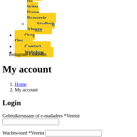
De
Witte
Dame
Brasserie
Stadhuis
Almere
Over
Ons
Contact
Webshop
Instagram
Linkedin
My account
Home
My account
Login
Gebruikersnaam of e-mailadres
*
Vereist
Wachtwoord
*
Vereist