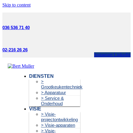
Skip to content
036 536 71 40
02-216 26 26
Instagram
Linkedin
DIENSTEN
>
Grootkeukentechniek
> Apparatuur
> Service &
Onderhoud
VISIE
> Visie-
projectontwikkeling
> Visie-apparaten
> Visie-