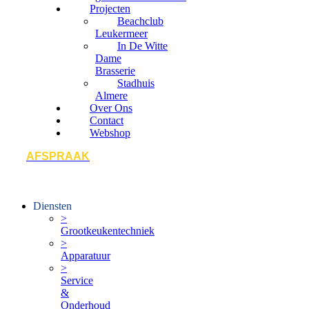
Projecten
Beachclub
Leukermeer
In De Witte
Dame
Brasserie
Stadhuis
Almere
Over Ons
Contact
Webshop
AFSPRAAK
Diensten
>
Grootkeukentechniek
>
Apparatuur
>
Service
&
Onderhoud