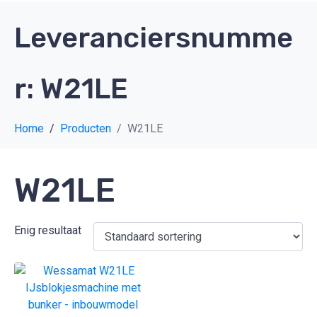
Leveranciersnumme
r:
W21LE
Home
Producten
W21LE
W21LE
Enig resultaat