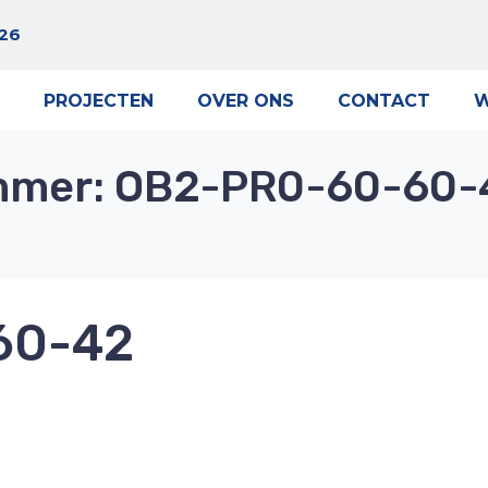
 26
PROJECTEN
OVER ONS
CONTACT
W
mmer:
OB2-PR0-60-60-
60-42